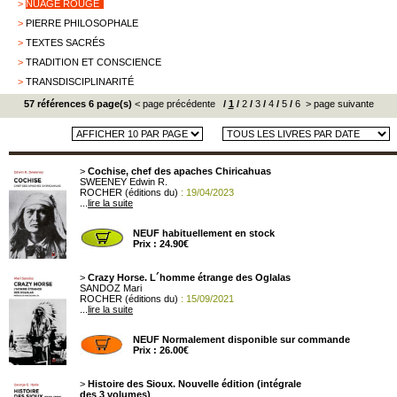
>
NUAGE ROUGE
>
PIERRE PHILOSOPHALE
>
TEXTES SACRÉS
>
TRADITION ET CONSCIENCE
>
TRANSDISCIPLINARITÉ
57 références 6 page(s)
< page précédente
/
1
/
2
/
3
/
4
/
5
/
6
> page suivante
>
Cochise, chef des apaches Chiricahuas
SWEENEY Edwin R.
ROCHER (éditions du)
: 19/04/2023
...
lire la suite
NEUF habituellement en stock
Prix : 24.90€
>
Crazy Horse. L´homme étrange des Oglalas
SANDOZ Mari
ROCHER (éditions du)
: 15/09/2021
...
lire la suite
NEUF Normalement disponible sur commande
Prix : 26.00€
>
Histoire des Sioux. Nouvelle édition (intégrale
des 3 volumes)