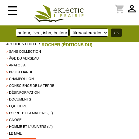
perm_identity
shopping_cart
☰
ACCUEIL
> EDITEUR
ROCHER (ÉDITIONS DU)
>
SANS COLLECTION
>
ÂGE DU VERSEAU
>
ANATOLIA
>
BROCELIANDE
>
CHAMPOLLION
>
CONSCIENCE DE LA TERRE
>
DÉSINFORMATION
>
DOCUMENTS
>
EQUILIBRE
>
ESPRIT ET LA MATIÈRE (L´)
>
GNOSE
>
HOMME ET L´UNIVERS (L´)
>
LE MAIL