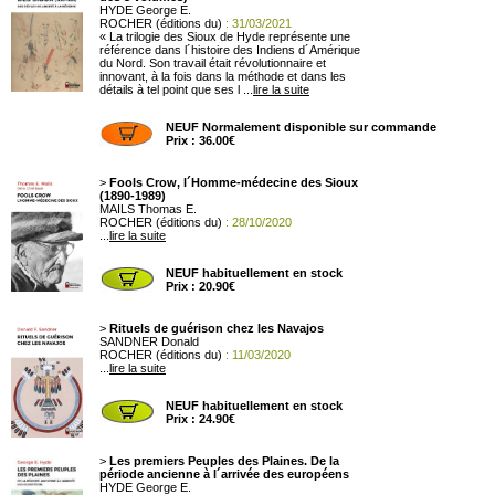
HYDE George E.
ROCHER (éditions du)
: 31/03/2021
« La trilogie des Sioux de Hyde représente une
référence dans l´histoire des Indiens d´Amérique
du Nord. Son travail était révolutionnaire et
innovant, à la fois dans la méthode et dans les
détails à tel point que ses l ...
lire la suite
NEUF Normalement disponible sur commande
Prix : 36.00€
>
Fools Crow, l´Homme-médecine des Sioux
(1890-1989)
MAILS Thomas E.
ROCHER (éditions du)
: 28/10/2020
...
lire la suite
NEUF habituellement en stock
Prix : 20.90€
>
Rituels de guérison chez les Navajos
SANDNER Donald
ROCHER (éditions du)
: 11/03/2020
...
lire la suite
NEUF habituellement en stock
Prix : 24.90€
>
Les premiers Peuples des Plaines. De la
période ancienne à l´arrivée des européens
HYDE George E.