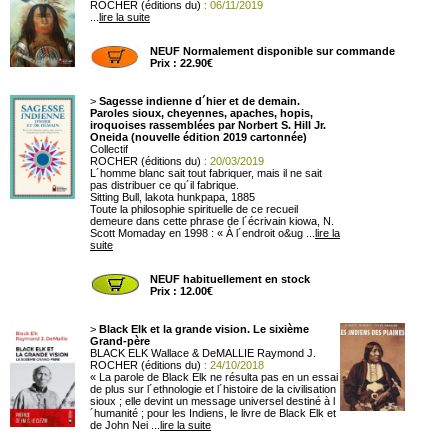
ROCHER (éditions du)
: 06/11/2019
...
lire la suite
NEUF Normalement disponible sur commande
Prix : 22.90€
>
Sagesse indienne d´hier et de demain.
Paroles sioux, cheyennes, apaches, hopis,
iroquoises rassemblées par Norbert S. Hill Jr.
Oneida (nouvelle édition 2019 cartonnée)
Collectif
ROCHER (éditions du)
: 20/03/2019
L´homme blanc sait tout fabriquer, mais il ne sait
pas distribuer ce qu´il fabrique.
Sitting Bull, lakota hunkpapa, 1885
Toute la philosophie spirituelle de ce recueil
demeure dans cette phrase de l´écrivain kiowa, N.
Scott Momaday en 1998 : « À l´endroit o&ug ...
lire la
suite
NEUF habituellement en stock
Prix : 12.00€
>
Black Elk et la grande vision. Le sixième
Grand-père
BLACK ELK Wallace & DeMALLIE Raymond J.
ROCHER (éditions du)
: 24/10/2018
« La parole de Black Elk ne résulta pas en un essai
de plus sur l´ethnologie et l´histoire de la civilisation
sioux ; elle devint un message universel destiné à l
´humanité ; pour les Indiens, le livre de Black Elk et
de John Nei ...
lire la suite