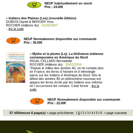
NEUF habituellement en stock
Prix : 24.00€
>
Indiens des Plaines (Les) (nouvelle édition)
DUBOIS Daniel & BERGER Yves
ROCHER (éditions du)
: 01/02/2007
...
lire la suite
NEUF Normalement disponible sur commande
Prix : 35.00€
>
Mythe et la plume (Le). La littérature indienne
contemporaine en Amérique du Nord
RIGAL-CELLARD Bernadette
ROCHER (éditions du)
: 20/02/2004
"Depuis le milieu des années 60, on ne compte plus
en France, les livres d´histoire et d´ethnologie
parus sur les Indiens d´Amérique du Nord. Dès le
début des années 80 un phénomène nouveau est
apparu les livres écrits par les Indiens eux-mêmes
en l´occurrence les romans. Cette forme ...
lire la
suite
NEUF Normalement disponible sur commande
Prix : 22.00€
57 références 6 page(s)
< page précédente
/
1
/
2
/
3
/
4
/
5
/
6
> page suivante