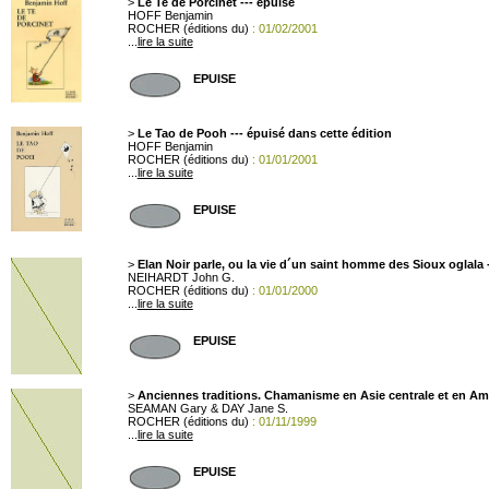
>
Le Te de Porcinet --- épuisé
HOFF Benjamin
ROCHER (éditions du)
: 01/02/2001
...
lire la suite
EPUISE
>
Le Tao de Pooh --- épuisé dans cette édition
HOFF Benjamin
ROCHER (éditions du)
: 01/01/2001
...
lire la suite
EPUISE
>
Elan Noir parle, ou la vie d´un saint homme des Sioux oglala 
NEIHARDT John G.
ROCHER (éditions du)
: 01/01/2000
...
lire la suite
EPUISE
>
Anciennes traditions. Chamanisme en Asie centrale et en Am
SEAMAN Gary & DAY Jane S.
ROCHER (éditions du)
: 01/11/1999
...
lire la suite
EPUISE