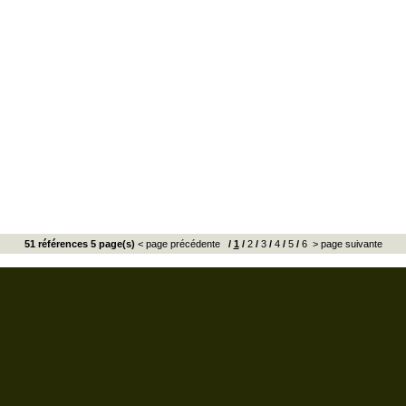
51 références 5 page(s)
< page précédente
/
1
/
2
/
3
/
4
/
5
/
6
> page suivante