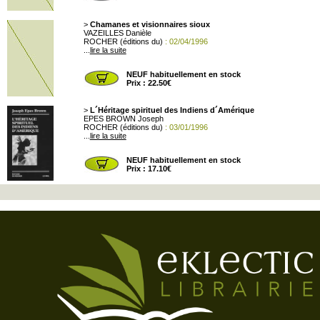
>
Chamanes et visionnaires sioux
VAZEILLES Danièle
ROCHER (éditions du)
: 02/04/1996
...
lire la suite
NEUF habituellement en stock
Prix : 22.50€
>
L´Héritage spirituel des Indiens d´Amérique
EPES BROWN Joseph
ROCHER (éditions du)
: 03/01/1996
...
lire la suite
NEUF habituellement en stock
Prix : 17.10€