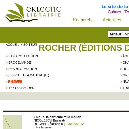
Recherche
Actualités
ACCUEIL
> EDITEUR
ROCHER (ÉDITIONS 
>
SANS COLLECTION
>
ÂGE
>
BROCELIANDE
>
CH
>
DÉSINFORMATION
>
DO
>
ESPRIT ET LA MATIÈRE (L´)
>
GN
>
LE MAIL
>
NU
>
TEXTES SACRÉS
>
TRA
>
Nous, la particule et le monde
NICOLESCU Basarab
ROCHER (éditions du)
: 30/06/2012
...
lire la suite