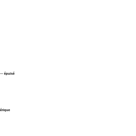
--- épuisé
érique