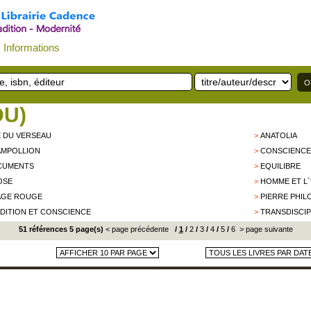
Informations
DU)
 DU VERSEAU
>
ANATOLIA
AMPOLLION
>
CONSCIENCE
CUMENTS
>
EQUILIBRE
OSE
>
HOMME ET L´
AGE ROUGE
>
PIERRE PHI
DITION ET CONSCIENCE
>
TRANSDISCIP
51 références 5 page(s)
< page précédente
/
1
/
2
/
3
/
4
/
5
/
6
> page suivante