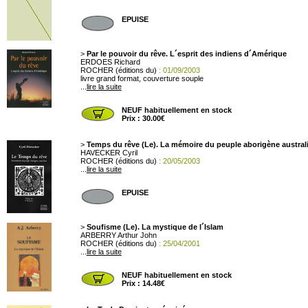
EPUISE
>
Par le pouvoir du rêve. L´esprit des indiens d´Amérique
ERDOES Richard
ROCHER (éditions du)
: 01/09/2003
livre grand format, couverture souple
...
lire la suite
NEUF habituellement en stock
Prix : 30.00€
>
Temps du rêve (Le). La mémoire du peuple aborigène austral
HAVECKER Cyril
ROCHER (éditions du)
: 20/05/2003
...
lire la suite
EPUISE
>
Soufisme (Le). La mystique de l´Islam
ARBERRY Arthur John
ROCHER (éditions du)
: 25/04/2001
...
lire la suite
NEUF habituellement en stock
Prix : 14.48€