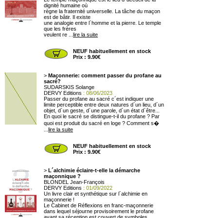
dignité humaine où
règne la fraternité universelle. La tâche du maçon
est de bâtir. Il existe
une analogie entre l´homme et la pierre. Le temple
que les frères
veulent re ...
lire la suite
NEUF habituellement en stock
Prix : 9.90€
>
Maçonnerie: comment passer du profane au
sacré?
SUDARSKIS Solange
DERVY Editions
: 08/06/2023
Passer du profane au sacré c´est indiquer une
limite perceptible entre deux natures d´un lieu, d´un
objet, d´un geste, d´une parole, d´un état d´être...
En quoi le sacré se distingue-t-il du profane ? Par
quoi est produit du sacré en loge ? Comment s�
...
lire la suite
NEUF habituellement en stock
Prix : 9.90€
>
L´alchimie éclaire-t-elle la démarche
maçonnique ?
BLONDEL Jean-François
DERVY Editions
: 01/09/2022
Un livre clair et synthétique sur l´alchimie en
maçonnerie !
Le Cabinet de Réflexions en franc-maçonnerie
dans lequel séjourne provisoirement le profane
avant sa réception est couvert de symboles