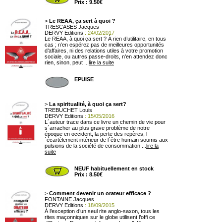
Prix : 9.50€
>
Le REAA, ça sert à quoi ?
TRESCASES Jacques
DERVY Editions
: 24/02/2017
Le REAA, à quoi ça sert ? À rien d’utilitaire, en tous
cas ; n’en espérez pas de meilleures opportunités
d’affaires, ni des relations utiles à votre promotion
sociale, ou autres passe-droits, n’en attendez donc
rien, sinon, peut ...
lire la suite
EPUISE
>
La spiritualité, à quoi ça sert?
TREBUCHET Louis
DERVY Editions
: 15/05/2016
L´auteur trace dans ce livre un chemin de vie pour
s´arracher au plus grave problème de notre
époque en occident, la perte des repères, l
´écartèlement intérieur de l´être humain soumis aux
pulsions de la société de consommation ...
lire la
suite
NEUF habituellement en stock
Prix : 8.50€
>
Comment devenir un orateur efficace ?
FONTAINE Jacques
DERVY Editions
: 18/09/2015
À l’exception d’un seul rite anglo-saxon, tous les
rites maçonniques sur le globe utilisent l’offi ce