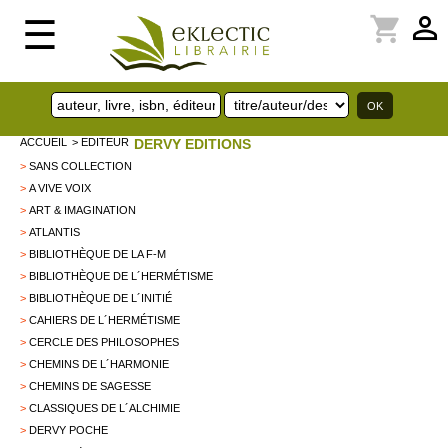
perm_identity
shopping_cart
☰
ACCUEIL
> EDITEUR
DERVY EDITIONS
>
SANS COLLECTION
>
A VIVE VOIX
>
ART & IMAGINATION
>
ATLANTIS
>
BIBLIOTHÈQUE DE LA F-M
>
BIBLIOTHÈQUE DE L´HERMÉTISME
>
BIBLIOTHÈQUE DE L´INITIÉ
>
CAHIERS DE L´HERMÉTISME
>
CERCLE DES PHILOSOPHES
>
CHEMINS DE L´HARMONIE
>
CHEMINS DE SAGESSE
>
CLASSIQUES DE L´ALCHIMIE
>
DERVY POCHE