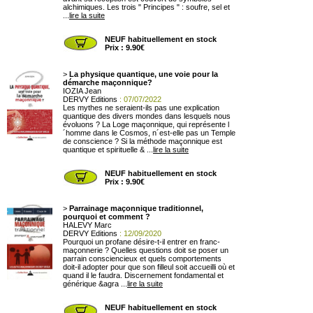
alchimiques. Les trois " Principes " : soufre, sel et
...
lire la suite
NEUF habituellement en stock
Prix : 9.90€
>
La physique quantique, une voie pour la
démarche maçonnique?
IOZIA Jean
DERVY Editions
: 07/07/2022
Les mythes ne seraient-ils pas une explication
quantique des divers mondes dans lesquels nous
évoluons ? La Loge maçonnique, qui représente l
´homme dans le Cosmos, n´est-elle pas un Temple
de conscience ? Si la méthode maçonnique est
quantique et spirituelle & ...
lire la suite
NEUF habituellement en stock
Prix : 9.90€
>
Parrainage maçonnique traditionnel,
pourquoi et comment ?
HALEVY Marc
DERVY Editions
: 12/09/2020
Pourquoi un profane désire-t-il entrer en franc-
maçonnerie ? Quelles questions doit se poser un
parrain consciencieux et quels comportements
doit-il adopter pour que son filleul soit accueilli où et
quand il le faudra. Discernement fondamental et
générique &agra ...
lire la suite
NEUF habituellement en stock