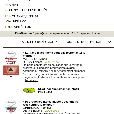
>
ROMAN
>
SCIENCES ET SPIRITUALITÉS
>
UNIVERS MAÇONNIQUE
>
WALKER & CO
>
YOGA INTÉRIEUR
13 références 1 page(s)
< page précédente
/
1
/
2
> page suivante
>
La franc-maçonnerie peut-elle réenchanter le
monde ?
MAFFESOLI Michel
DERVY Editions
: 30/11/2023
De bons esprits ont pu souligner que le mythe du
progrès ou l´idéologie progressiste avaient
contribué au fameux " désenchantement du monde
". Or, il existe, dans le trésor caché de la franc-
maçonnerie traditionnelle et authentique, une philo
...
lire la suite
NEUF habituellement en stock
Prix : 9.90€
>
Pourquoi les francs-maçons veulent-ils
reconstruire le temple?
GHERNAOUTI Yonnel
DERVY Editions
: 22/06/2023
Le temple maçonnique est le lieu d´accueil de la