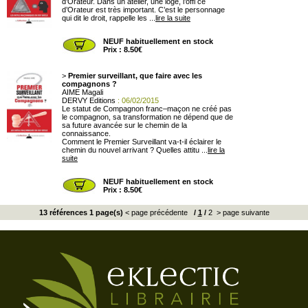
d’Orateur. Dans un atelier, une loge, l’offi ce
d’Orateur est très important. C’est le personnage
qui dit le droit, rappelle les ...
lire la suite
NEUF habituellement en stock
Prix : 8.50€
>
Premier surveillant, que faire avec les
compagnons ?
AIME Magali
DERVY Editions
: 06/02/2015
Le statut de Compagnon franc–maçon ne créé pas
le compagnon, sa transformation ne dépend que de
sa future avancée sur le chemin de la
connaissance.
Comment le Premier Surveillant va-t-il éclairer le
chemin du nouvel arrivant ? Quelles attitu ...
lire la
suite
NEUF habituellement en stock
Prix : 8.50€
13 références 1 page(s)
< page précédente
/
1
/
2
> page suivante