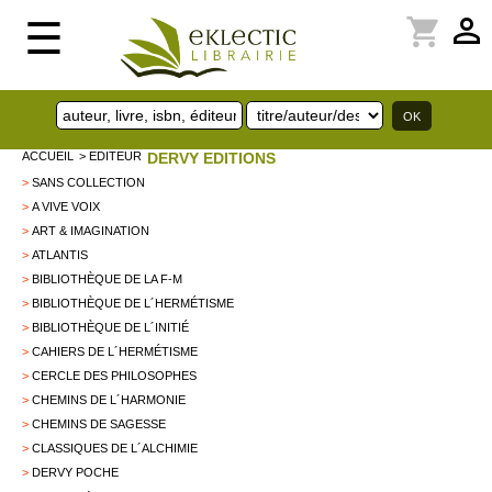
perm_identity
shopping_cart
☰
ACCUEIL
> EDITEUR
DERVY EDITIONS
>
SANS COLLECTION
>
A VIVE VOIX
>
ART & IMAGINATION
>
ATLANTIS
>
BIBLIOTHÈQUE DE LA F-M
>
BIBLIOTHÈQUE DE L´HERMÉTISME
>
BIBLIOTHÈQUE DE L´INITIÉ
>
CAHIERS DE L´HERMÉTISME
>
CERCLE DES PHILOSOPHES
>
CHEMINS DE L´HARMONIE
>
CHEMINS DE SAGESSE
>
CLASSIQUES DE L´ALCHIMIE
>
DERVY POCHE