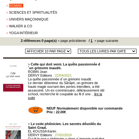
>
ROMAN
>
SCIENCES ET SPIRITUALITÉS
>
UNIVERS MAÇONNIQUE
>
WALKER & CO
>
YOGA INTÉRIEUR
2 références 0 page(s)
< page précédente
/
1
> page suivante
>
Celle qui doit venir. La quête passionnée d
´un grimoire maudit.
ROBIN Jean
DERVY Editions
: 22/04/2021
La quête passionnée d´un grimoire maudit.
Le dernier détenteur du Sârâph, un grimoire de
haute magie ouvrant des portes interdites, a été
assassiné. Un ex-commissaire, délicieusement old
school, recherche le coupable au fil d´une ...
lire la
suite
NEUF Normalement disponible sur commande
Prix : 22.00€
>
Le code phénicien. Les secrets dévoilés du
Saint Graal.
EL KOUSSA Karim
DERVY Editions
: 27/02/2018
Qui lit le mot « phénicien » dans n´importe quel titre