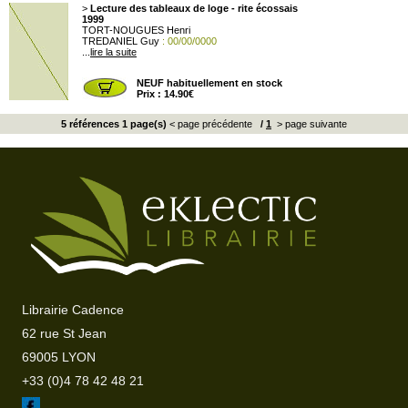
>
Lecture des tableaux de loge - rite écossais
1999
TORT-NOUGUES Henri
TREDANIEL Guy
: 00/00/0000
...
lire la suite
NEUF habituellement en stock
Prix : 14.90€
5 références 1 page(s)
< page précédente
/
1
> page suivante
Librairie Cadence
62 rue St Jean
69005 LYON
+33 (0)4 78 42 48 21