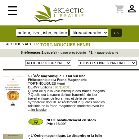
perm_identity
shopping_cart
☰
ACCUEIL
> AUTEUR
TORT-NOUGUES HENRI
5 références 1 page(s)
< page précédente
/
1
> page suivante
>
L´dée maçonnique. Essai sur une
Philosophie de la Franc-Maçonnerie
TORT-NOUGUES Henri
DERVY Editions
: 01/11/2013
Qu’est-ce que la voie initiatique des francs-maçons
? Quelle est la nature de leur fraternité, de leur
travail en loge, de leurs rites et de la pensée
symbolique dont ils se réclament ? Quelles sont les
relations de la franc-maçonnerie moderne avec les
...
lire la suite
NEUF habituellement en stock
Prix : 13.00€
>
L´Ordre maçonnique. Le désordre et la folie