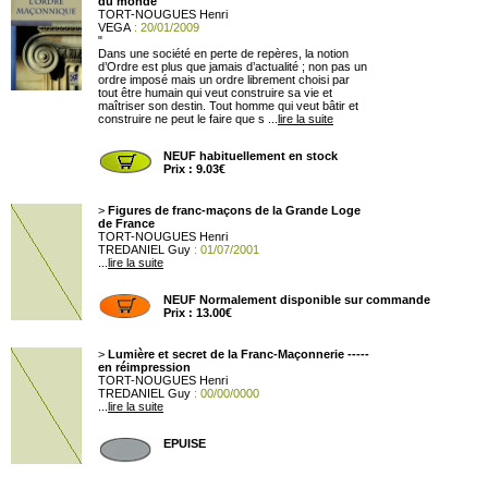
du monde
TORT-NOUGUES Henri
VEGA
: 20/01/2009
"
Dans une société en perte de repères, la notion
d’Ordre est plus que jamais d’actualité ; non pas un
ordre imposé mais un ordre librement choisi par
tout être humain qui veut construire sa vie et
maîtriser son destin. Tout homme qui veut bâtir et
construire ne peut le faire que s ...
lire la suite
NEUF habituellement en stock
Prix : 9.03€
>
Figures de franc-maçons de la Grande Loge
de France
TORT-NOUGUES Henri
TREDANIEL Guy
: 01/07/2001
...
lire la suite
NEUF Normalement disponible sur commande
Prix : 13.00€
>
Lumière et secret de la Franc-Maçonnerie -----
en réimpression
TORT-NOUGUES Henri
TREDANIEL Guy
: 00/00/0000
...
lire la suite
EPUISE