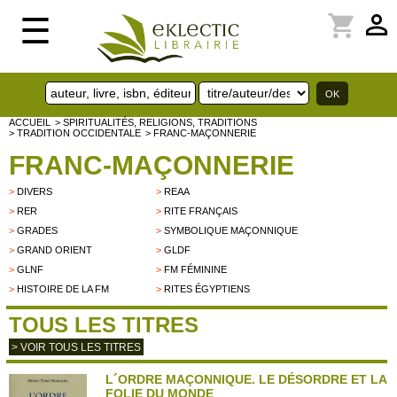
perm_identity
shopping_cart
☰
ACCUEIL
> SPIRITUALITÉS, RELIGIONS, TRADITIONS
> TRADITION OCCIDENTALE
> FRANC-MAÇONNERIE
FRANC-MAÇONNERIE
>
DIVERS
>
REAA
>
RER
>
RITE FRANÇAIS
>
GRADES
>
SYMBOLIQUE MAÇONNIQUE
>
GRAND ORIENT
>
GLDF
>
GLNF
>
FM FÉMININE
>
HISTOIRE DE LA FM
>
RITES ÉGYPTIENS
TOUS LES TITRES
> VOIR TOUS LES TITRES
L´ORDRE MAÇONNIQUE. LE DÉSORDRE ET LA
FOLIE DU MONDE