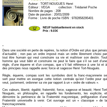
Auteur :
TORT-NOUGUES Henri
Editeur :
VEGA
collection :
Trédaniel Poche
Nombre de pages : 208
Date de parution : 20/01/2009
Forme : Livre de poche ISBN : 9782858295401
T469
NEUF habituellement en stock
Prix : 9.03€
"
Dans une société en perte de repères, la notion d’Ordre est plus que jamais
d’actualité ; non pas un ordre imposé mais un ordre librement choisi par
tout être humain qui veut construire sa vie et maîtriser son destin. Tout
homme qui veut bâtir et construire ne peut le faire que s’il se sert d’une
règle, d’une équerre et d’un compas, que s’il fait référence à une loi et à
des principes nous rappelle avec force et sagesse Henri Tort-Nouguès.
Règle, équerre, compas sont les symboles dont la franc-maçonnerie se
sert pour mettre en exergue cette notion centrale qu’est l’ordre pour qui
veut, justement, ordonner sa vie par rapport à un « ordre de valeurs ».
Ces valeurs, liberté, égalité, fraternité, force, sagesse et beauté, Henri Tort
Nouguès, en philosophe, en rappelle les fondements, les explicite, et
démontre la pertinence de la Fraternité maçonnique, préfiguration d’une
Fraternité universelle à venir. Cet ouvrage est un « classique » de la
francmaçonnerie.