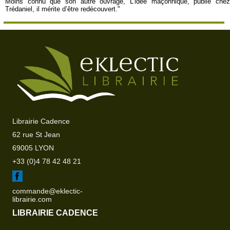
Moins connu que son autre ouvrage, L’idée maçonnique, publié chez
Trédaniel, il mérite d’être redécouvert."
Librairie Cadence
62 rue St Jean
69005 LYON
+33 (0)4 78 42 48 21
commande@eklectic-
librairie.com
LIBRAIRIE CADENCE