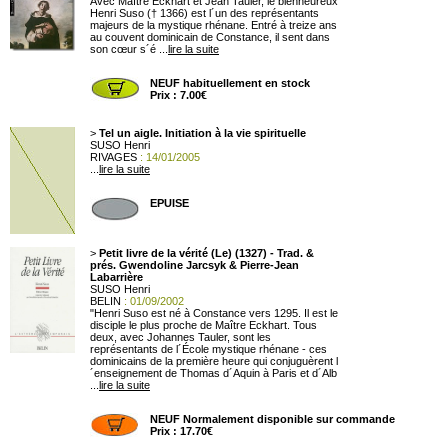
Avec Maître Eckhart et Jean Tauler, le bienheureux
Henri Suso († 1366) est l´un des représentants
majeurs de la mystique rhénane. Entré à treize ans
au couvent dominicain de Constance, il sent dans
son cœur s´é ...
lire la suite
NEUF habituellement en stock
Prix : 7.00€
>
Tel un aigle. Initiation à la vie spirituelle
SUSO Henri
RIVAGES
: 14/01/2005
...
lire la suite
EPUISE
>
Petit livre de la vérité (Le) (1327) - Trad. &
prés. Gwendoline Jarcsyk & Pierre-Jean
Labarrière
SUSO Henri
BELIN
: 01/09/2002
"Henri Suso est né à Constance vers 1295. Il est le
disciple le plus proche de Maître Eckhart. Tous
deux, avec Johannes Tauler, sont les
représentants de l´École mystique rhénane - ces
dominicains de la première heure qui conjuguèrent l
´enseignement de Thomas d´Aquin à Paris et d´Alb
...
lire la suite
NEUF Normalement disponible sur commande
Prix : 17.70€