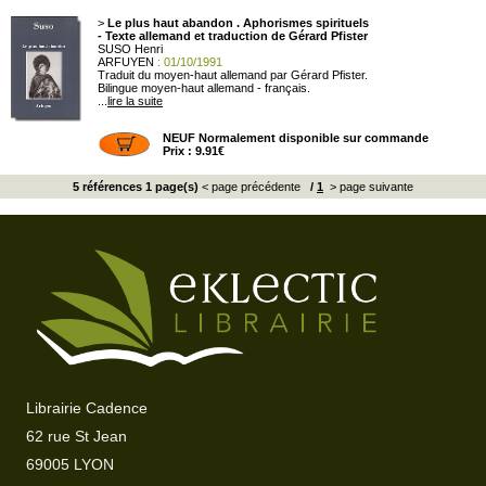
>
Le plus haut abandon . Aphorismes spirituels
- Texte allemand et traduction de Gérard Pfister
SUSO Henri
ARFUYEN
: 01/10/1991
Traduit du moyen-haut allemand par Gérard Pfister.
Bilingue moyen-haut allemand - français.
...
lire la suite
NEUF Normalement disponible sur commande
Prix : 9.91€
5 références 1 page(s)
< page précédente
/
1
> page suivante
Librairie Cadence
62 rue St Jean
69005 LYON