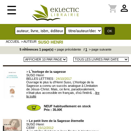
perm_identity
shopping_cart
☰
ACCUEIL
> AUTEUR
SUSO HENRI
5 références 1 page(s)
< page précédente
/
1
> page suivante
>
L´horloge de la sagesse
SUSO Henri
BELLES LETTRES
: 24/10/2017
Ouvrage le plus lu d’Henri Suso, L’Horloge de la
Sagesse a connu un succès analogue à L’imitation
de Jésus-Christ. Mais, ce livre, paradoxalement,
n’était plus accessible en français, d’où l’intér& ...
lire
la suite
NEUF habituellement en stock
Prix : 35.00€
>
Le petit livre de la Sagesse éternelle
SUSO Henri
CERF
: 15/12/2012