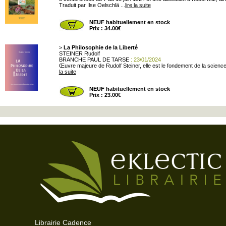
Traduit par Ilse Oelschlä ...
lire la suite
NEUF habituellement en stock
Prix : 34.00€
>
La Philosophie de la Liberté
STEINER Rudolf
BRANCHE PAUL DE TARSE
: 23/01/2024
Œuvre majeure de Rudolf Steiner, elle est le fondement de la science d
la suite
NEUF habituellement en stock
Prix : 23.00€
Librairie Cadence