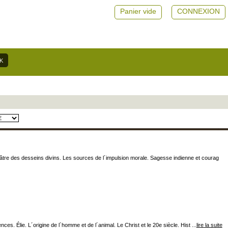
Panier vide
CONNEXION
héâtre des desseins divins. Les sources de l´impulsion morale. Sagesse indienne et courag
. Élie. L´origine de l´homme et de l´animal. Le Christ et le 20e siècle. Hist ...
lire la suite