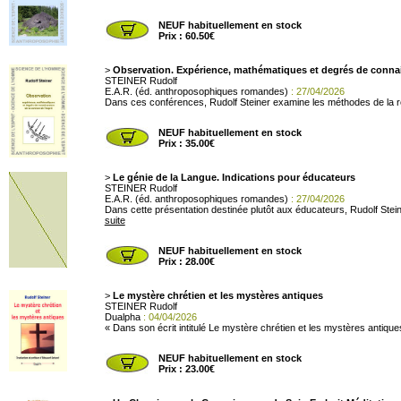
NEUF habituellement en stock
Prix : 60.50€
>
Observation. Expérience, mathématiques et degrés de connais
STEINER Rudolf
E.A.R. (éd. anthroposophiques romandes)
: 27/04/2026
Dans ces conférences, Rudolf Steiner examine les méthodes de la rec
NEUF habituellement en stock
Prix : 35.00€
>
Le génie de la Langue. Indications pour éducateurs
STEINER Rudolf
E.A.R. (éd. anthroposophiques romandes)
: 27/04/2026
Dans cette présentation destinée plutôt aux éducateurs, Rudolf Stein
suite
NEUF habituellement en stock
Prix : 28.00€
>
Le mystère chrétien et les mystères antiques
STEINER Rudolf
Dualpha
: 04/04/2026
« Dans son écrit intitulé Le mystère chrétien et les mystères antique
NEUF habituellement en stock
Prix : 23.00€