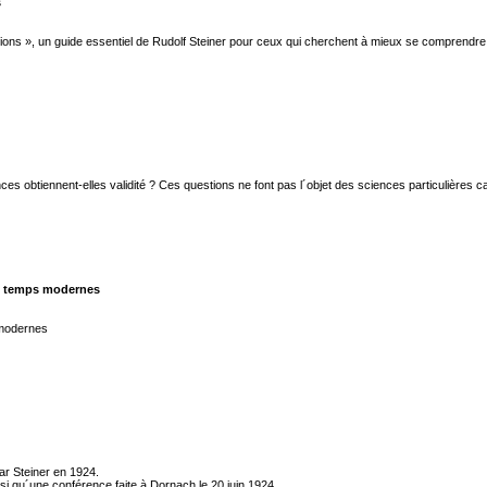
s
s », un guide essentiel de Rudolf Steiner pour ceux qui cherchent à mieux se comprendre et à a
btiennent-elles validité ? Ces questions ne font pas l´objet des sciences particulières car c
es temps modernes
 modernes
ar Steiner en 1924.
nsi qu´une conférence faite à Dornach le 20 juin 1924.