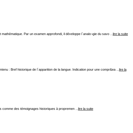
t mathématique. Par un examen approfondi, il développe l´analo¬gie du savo ...
lire la suite
nu : Bref historique de l´apparition de la langue. Indication pour une compr&ea ...
lire la
dérés comme des témoignages historiques à propremen ...
lire la suite