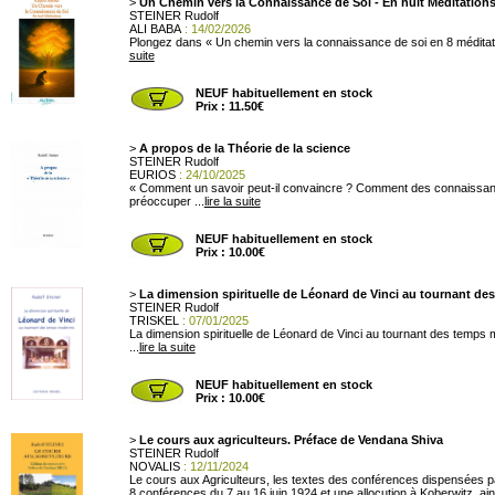
>
Un Chemin vers la Connaissance de Soi - En huit Méditation
STEINER Rudolf
ALI BABA
: 14/02/2026
Plongez dans « Un chemin vers la connaissance de soi en 8 méditation
suite
NEUF habituellement en stock
Prix : 11.50€
>
A propos de la Théorie de la science
STEINER Rudolf
EURIOS
: 24/10/2025
« Comment un savoir peut-il convaincre ? Comment des connaissances o
préoccuper ...
lire la suite
NEUF habituellement en stock
Prix : 10.00€
>
La dimension spirituelle de Léonard de Vinci au tournant d
STEINER Rudolf
TRISKEL
: 07/01/2025
La dimension spirituelle de Léonard de Vinci au tournant des temps
...
lire la suite
NEUF habituellement en stock
Prix : 10.00€
>
Le cours aux agriculteurs. Préface de Vendana Shiva
STEINER Rudolf
NOVALIS
: 12/11/2024
Le cours aux Agriculteurs, les textes des conférences dispensées p
8 conférences du 7 au 16 juin 1924 et une allocution à Koberwitz, ai