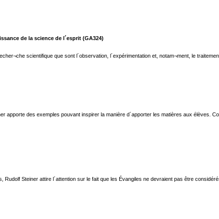
sance de la science de l´esprit (GA324)
her¬che scientifique que sont l´observation, l´expérimentation et, notam¬ment, le traitemen
er apporte des exemples pouvant inspirer la manière d´apporter les matières aux élèves. Conte
s, Rudolf Steiner attire l´attention sur le fait que les Évangiles ne devraient pas être consi