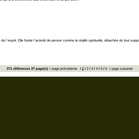
e l´esprit. Elle fonde l´activité de penser comme la réalité spirituelle, détachée de tout supp
371 références 37 page(s)
< page précédente
/
1
/
2
/
3
/
4
/
5
/
6
> page suivante