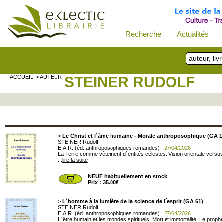
Recherche
Actualités
ACCUEIL
> AUTEUR
STEINER RUDOLF
>
Le Christ et l´âme humaine - Morale anthroposophique (GA 1
STEINER Rudolf
E.A.R. (éd. anthroposophiques romandes)
: 27/04/2026
La Terre comme vêtement d´entités célestes. Vision orientale versus 
...
lire la suite
NEUF habituellement en stock
Prix : 35.00€
>
L´homme à la lumière de la science de l´esprit (GA 61)
STEINER Rudolf
E.A.R. (éd. anthroposophiques romandes)
: 27/04/2026
L´être humain et les mondes spirituels. Mort et immortalité. Le proph