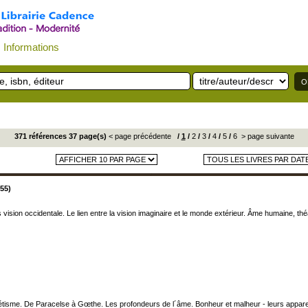
Informations
371 références 37 page(s)
< page précédente
/
1
/
2
/
3
/
4
/
5
/
6
> page suivante
55)
vision occidentale. Le lien entre la vision imaginaire et le monde extérieur. Âme humaine, t
étisme. De Paracelse à Gœthe. Les profondeurs de l´âme. Bonheur et malheur - leurs apparences