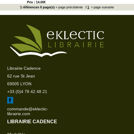
Prix : 14.00€
1 références 0 page(s)
< page précédente
/
1
> page suivante
Librairie Cadence
62 rue St Jean
69005 LYON
+33 (0)4 78 42 48 21
commande@eklectic-
librairie.com
LIBRAIRIE CADENCE