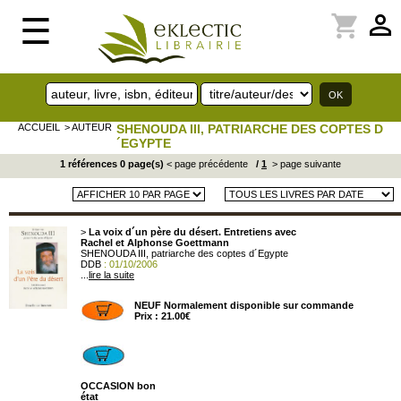
perm_identity
shopping_cart
☰
ACCUEIL
> AUTEUR
SHENOUDA III, PATRIARCHE DES COPTES D
´EGYPTE
1 références 0 page(s)
< page précédente
/
1
> page suivante
>
La voix d´un père du désert. Entretiens avec
Rachel et Alphonse Goettmann
SHENOUDA III, patriarche des coptes d´Egypte
DDB
: 01/10/2006
...
lire la suite
NEUF Normalement disponible sur commande
Prix : 21.00€
OCCASION bon
état