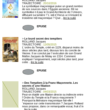
ROLLAND Jacques
TRAJECTOIRE
: 20/10/2016
La symbolique maçonnique puise un grand nombre
de ses sources dans l´Égypte ancienne. Rê ne
symbolise-t-il pas le Grand Architecte de l´Univers,
diffusant sa lumière ? L´œil d´Horus a-t-il inspiré le
troisième œil maçonnique ? Que ...
lire la suite
EPUISE
>
Le lourd secret des templiers
ROLLAND Jacques
TRAJECTOIRE
: 12/05/2015
L´ordre du Temple, créé en 1129, disparut moins de
deux siècles plus tard, dissous lors du concile de
Vienne. Il se conclut par l´exécution de son Grand
Maître Jacques de Molay en 1314. Comment
expliquer l´engouement, sept siècles plus tard, pour
cette ...
lire la suite
EPUISE
>
Des Templiers à la Franc-Maçonnerie. Les
secrets d´une filiation
ROLLAND Jacques
TRAJECTOIRE
: 04/03/2015
Peut-on établir une filiation directe ou indirecte entre
l´Ordre du Temple et la Francs-maçonnerie ?
Pourquoi la littérature maçonnique fait-elle l
´impasse sur cette transmission ? Jacques Rolland
nous propose, dans ce remarquable essai, fruit d´in
...
lire la suite