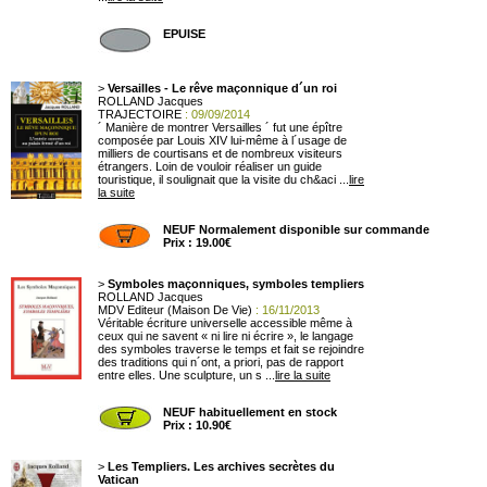
EPUISE
>
Versailles - Le rêve maçonnique d´un roi
ROLLAND Jacques
TRAJECTOIRE
: 09/09/2014
´ Manière de montrer Versailles ´ fut une épître
composée par Louis XIV lui-même à l´usage de
milliers de courtisans et de nombreux visiteurs
étrangers. Loin de vouloir réaliser un guide
touristique, il soulignait que la visite du ch&aci ...
lire
la suite
NEUF Normalement disponible sur commande
Prix : 19.00€
>
Symboles maçonniques, symboles templiers
ROLLAND Jacques
MDV Editeur (Maison De Vie)
: 16/11/2013
Véritable écriture universelle accessible même à
ceux qui ne savent « ni lire ni écrire », le langage
des symboles traverse le temps et fait se rejoindre
des traditions qui n´ont, a priori, pas de rapport
entre elles. Une sculpture, un s ...
lire la suite
NEUF habituellement en stock
Prix : 10.90€
>
Les Templiers. Les archives secrètes du
Vatican