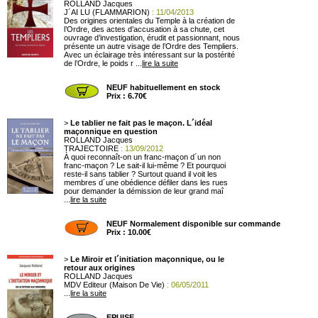
ROLLAND Jacques
J´AI LU (FLAMMARION)
: 11/04/2013
Des origines orientales du Temple à la création de
l’Ordre, des actes d’accusation à sa chute, cet
ouvrage d’investigation, érudit et passionnant, nous
présente un autre visage de l’Ordre des Templiers.
Avec un éclairage très intéressant sur la postérité
de l’Ordre, le poids r ...
lire la suite
NEUF habituellement en stock
Prix : 6.70€
>
Le tablier ne fait pas le maçon. L´idéal
maçonnique en question
ROLLAND Jacques
TRAJECTOIRE
: 13/09/2012
À quoi reconnaît-on un franc-maçon d´un non
franc-maçon ? Le sait-il lui-même ? Et pourquoi
reste-il sans tablier ? Surtout quand il voit les
membres d´une obédience défiler dans les rues
pour demander la démission de leur grand maî
...
lire la suite
NEUF Normalement disponible sur commande
Prix : 10.00€
>
Le Miroir et l´initiation maçonnique, ou le
retour aux origines
ROLLAND Jacques
MDV Editeur (Maison De Vie)
: 06/05/2011
...
lire la suite
EPUISE