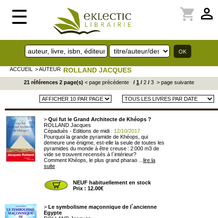
perm_identity
shopping_cart
☰
ACCUEIL
> AUTEUR
ROLLAND JACQUES
21 références 2 page(s)
< page précédente
/
1
/
2
/
3
> page suivante
>
Qui fut le Grand Architecte de Khéops ?
ROLLAND Jacques
Cépaduès - Editions de midi
: 12/10/2017
Pourquoi la grande pyramide de Khéops, qui
demeure une énigme, est-elle la seule de toutes les
pyramides du monde à être creuse : 2 000 m3 de
vide se trouvent recensés à l´intérieur?
Comment Khéops, le plus grand pharao ...
lire la
suite
NEUF habituellement en stock
Prix : 12.00€
>
Le symbolisme maçonnique de l´ancienne
Egypte