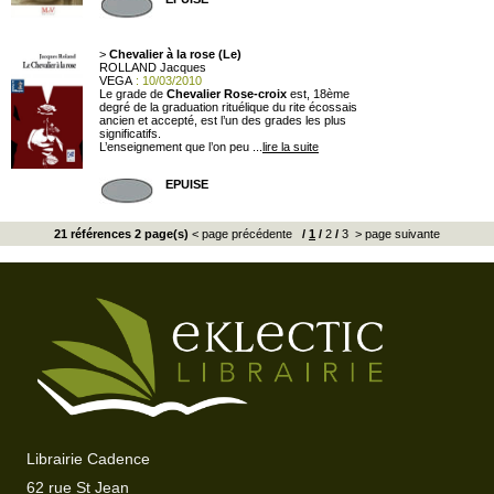
>
Chevalier à la rose (Le)
ROLLAND Jacques
VEGA
: 10/03/2010
Le grade de
Chevalier Rose-croix
est, 18ème
degré de la graduation rituélique du rite écossais
ancien et accepté, est l’un des grades les plus
significatifs.
L’enseignement que l’on peu ...
lire la suite
EPUISE
21 références 2 page(s)
< page précédente
/
1
/
2
/
3
> page suivante
Librairie Cadence
62 rue St Jean