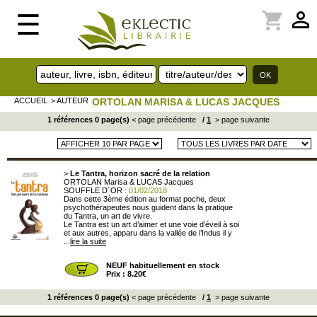
perm_identity
shopping_cart
☰
ACCUEIL
> AUTEUR
ORTOLAN MARISA & LUCAS JACQUES
1 références 0 page(s)
< page précédente
/
1
> page suivante
>
Le Tantra, horizon sacré de la relation
ORTOLAN Marisa & LUCAS Jacques
SOUFFLE D´OR
: 01/02/2018
Dans cette 3ème édition au format poche, deux
psychothérapeutes nous guident dans la pratique
du Tantra, un art de vivre.
Le Tantra est un art d’aimer et une voie d’éveil à soi
et aux autres, apparu dans la vallée de l’Indus il y
...
lire la suite
NEUF habituellement en stock
Prix : 8.20€
1 références 0 page(s)
< page précédente
/
1
> page suivante