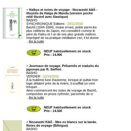
>
Haïkus et notes de voyage - Nozarashi kikô -
illustrés de Haïga de Manda (version poche
relié illustré avec élastique)
BASHO
SYNCHRONIQUE Editions
: 24/11/2016
Bashô (1644-1694), moine errant, poète parmi les
plus célèbres du Japon, est considéré comme le
père du Haïku et l´un de ses plus grands maîtres.
Imprégné de sa pratique méditative zen, il lui donne
...
lire la suite
NEUF habituellement en stock
Prix : 14.90€
>
Journaux de voyage. Présentés et traduits du
japonais par R. Sieffert
BASHO
VERDIER
: 22/10/2016
À la huitième lune d’automne, lorsque je quittai mon
logis délabré près de la rivière, il soufflait un vent
frisquet…
Ainsi commencent les notes de voyage de Bashô,
composées en prose rythmée, parsemée de-ci
...
lire la suite
NEUF habituellement en stock
Prix : 14.50€
>
Nozarashi Kikô - Mes os blancs sur la lande.
Notes de voyage (Bilingue)
BASHO