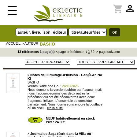
perm_identity
shopping_cart
☰
ACCUEIL
> AUTEUR
BASHO
13 références 1 page(s)
< page précédente
/
1
/
2
> page suivante
>
Notes de l’Ermitage-d’Illusion - Genjû-An No
Ki
BASHO
William Blake and Co.
: 24/10/2025
Nous donnons la version publiée par l´auteur, mais
nous l´accompagnons des deux autres la
précédant qui ont été découvertes avec deux
fragments initiaux. L´ensemble se complète
parfaitement. Nous fournissons encore la postface
où un disci ...
lire la suite
NEUF habituellement en stock
Prix : 24.00€
>
Journal de Saga (écrit dans la Villa-où -