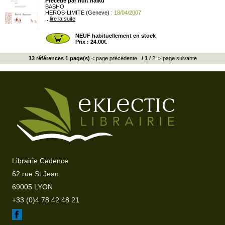
Précéde par huit haïku
BASHO
HEROS-LIMITE (Geneve)
: 18/04/2007
...
lire la suite
NEUF habituellement en stock
Prix : 24.00€
13 références 1 page(s)
< page précédente
/
1
/
2
> page suivante
Librairie Cadence
62 rue St Jean
69005 LYON
+33 (0)4 78 42 48 21