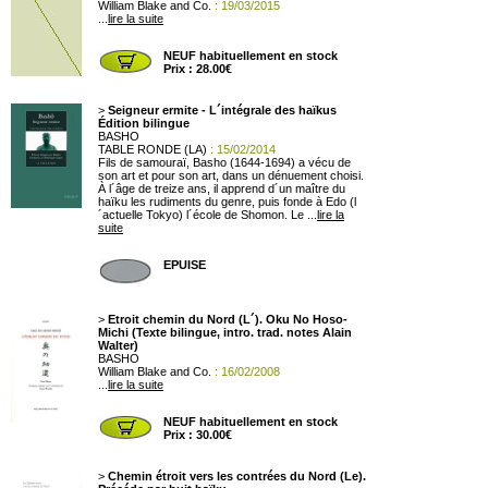
William Blake and Co.
: 19/03/2015
...
lire la suite
NEUF habituellement en stock
Prix : 28.00€
>
Seigneur ermite - L´intégrale des haïkus
Édition bilingue
BASHO
TABLE RONDE (LA)
: 15/02/2014
Fils de samouraï, Basho (1644-1694) a vécu de
son art et pour son art, dans un dénuement choisi.
À l´âge de treize ans, il apprend d´un maître du
haïku les rudiments du genre, puis fonde à Edo (l
´actuelle Tokyo) l´école de Shomon. Le ...
lire la
suite
EPUISE
>
Etroit chemin du Nord (L´). Oku No Hoso-
Michi (Texte bilingue, intro. trad. notes Alain
Walter)
BASHO
William Blake and Co.
: 16/02/2008
...
lire la suite
NEUF habituellement en stock
Prix : 30.00€
>
Chemin étroit vers les contrées du Nord (Le).