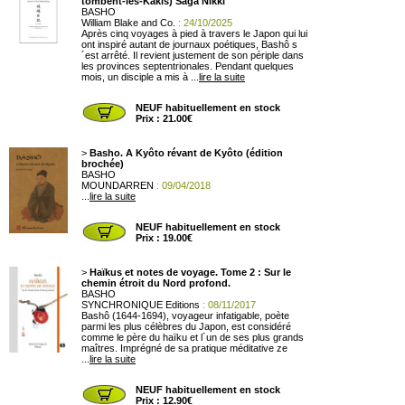
tombent-les-Kakis) Saga Nikki
BASHO
William Blake and Co.
: 24/10/2025
Après cinq voyages à pied à travers le Japon qui lui
ont inspiré autant de journaux poétiques, Bashô s
´est arrêté. Il revient justement de son périple dans
les provinces septentrionales. Pendant quelques
mois, un disciple a mis à ...
lire la suite
NEUF habituellement en stock
Prix : 21.00€
>
Basho. A Kyôto révant de Kyôto (édition
brochée)
BASHO
MOUNDARREN
: 09/04/2018
...
lire la suite
NEUF habituellement en stock
Prix : 19.00€
>
Haïkus et notes de voyage. Tome 2 : Sur le
chemin étroit du Nord profond.
BASHO
SYNCHRONIQUE Editions
: 08/11/2017
Bashô (1644-1694), voyageur infatigable, poète
parmi les plus célèbres du Japon, est considéré
comme le père du haïku et l´un de ses plus grands
maîtres. Imprégné de sa pratique méditative ze
...
lire la suite
NEUF habituellement en stock
Prix : 12.90€