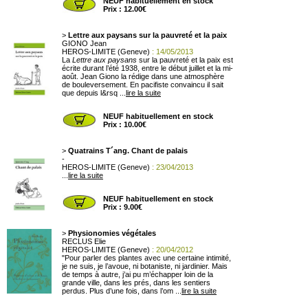
NEUF habituellement en stock
Prix : 12.00€
>
Lettre aux paysans sur la pauvreté et la paix
GIONO Jean
HEROS-LIMITE (Geneve)
: 14/05/2013
La
Lettre aux paysans
sur la pauvreté et la paix est
écrite durant l’été 1938, entre le début juillet et la mi-
août. Jean Giono la rédige dans une atmosphère
de bouleversement. En pacifiste convaincu il sait
que depuis l&rsq ...
lire la suite
NEUF habituellement en stock
Prix : 10.00€
>
Quatrains T´ang. Chant de palais
-
HEROS-LIMITE (Geneve)
: 23/04/2013
...
lire la suite
NEUF habituellement en stock
Prix : 9.00€
>
Physionomies végétales
RECLUS Elie
HEROS-LIMITE (Geneve)
: 20/04/2012
"Pour parler des plantes avec une certaine intimité,
je ne suis, je l’avoue, ni botaniste, ni jardinier. Mais
de temps à autre, j’ai pu m’échapper loin de la
grande ville, dans les prés, dans les sentiers
perdus. Plus d’une fois, dans l’om ...
lire la suite