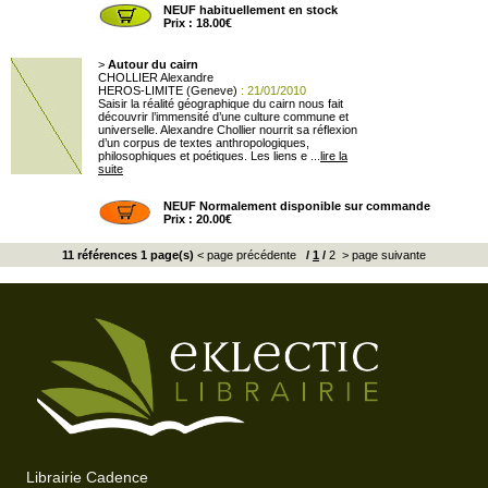
NEUF habituellement en stock
Prix : 18.00€
>
Autour du cairn
CHOLLIER Alexandre
HEROS-LIMITE (Geneve)
: 21/01/2010
Saisir la réalité géographique du cairn nous fait
découvrir l’immensité d’une culture commune et
universelle. Alexandre Chollier nourrit sa réflexion
d’un corpus de textes anthropologiques,
philosophiques et poétiques. Les liens e ...
lire la
suite
NEUF Normalement disponible sur commande
Prix : 20.00€
11 références 1 page(s)
< page précédente
/
1
/
2
> page suivante
Librairie Cadence