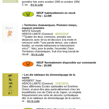
première fois entre octobre 1955 et octobre 1956.
C´es ...
lire la suite
NEUF habituellement en stock
Prix : 12.00€
>
Territoires chamaniques. Premiers temps,
espaces premiers
WHITE Kenneth
HEROS-LIMITE (Geneve)
: 09/02/2018
"""Quitter les lieux communs, prendre ses
distances avec tel ou tel discours à la mode et
retrouver enfin ""une parole dense, une culture
fondée, un monde intimement et intensément
vécu"". Voici, pour le poète, l’essentiel. Dans
Territoires chamaniques, fruit d’un long travail de
récolt ...
lire la suite
NEUF Normalement disponible sur commande
Prix : 20.00€
>
Les dix tableaux du domestiquage de la
vache
HERBERT Jean
HEROS-LIMITE (Geneve)
: 15/01/2015
Dans différentes Ecoles spirituelles en Extrême-
Orient, et peut-être plus particulièrement chez les
bouddhistes zen de Chine et du Japon, on emploie
fréquemment une série de dessins symboliques
dits «Les tableaux du domestiquage de la vache»,
re ...
lire la suite