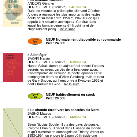
ANDERS Günther
HEROS-LIMITE (Geneve)
: 04/10/2024
Dans ce volume, le philosophe allemand Günther
Anders a regroupé les plus importants des textes
écrits de sa main entre 1958 et 1967 sur ce qu´il
appelle la « situation atomique ». Cet état dans
lequel les bombardements d´Hiroshima et de
Nagasaki ont plong ...
lire la suite
NEUF Normalement disponible sur commande
Prix : 24.00€
>
Aller léger
SAKAKI Nanao
HEROS-LIMITE (Geneve)
: 16/08/2024
Nanao Sakaki demeure aujourd´hui encore l´un des
secrets les mieux gardés de la beat generation.
Contemporain de Kerouac, le poète japonais est le
compagnon de route d´Allen Ginsberg, mais surtout
de Gary Snyder, qu´il rencontre à Kyoto en 1963 et
dont il traduira les &oe ...
lire la suite
NEUF habituellement en stock
Prix : 20.00€
>
Le chemin étroit vers les contrées du Nord
BASHO Matsuo
HEROS-LIMITE (Geneve)
: 14/06/2024
Selon Nicolas Bouvier, il y a des pays de poésie.
Comme l´Iran qu´il décrit dans L´usage du monde
et qu´il traverse en compagnie de Thierry Vernet en
1953-1954, ou encore le Japon où il réside une