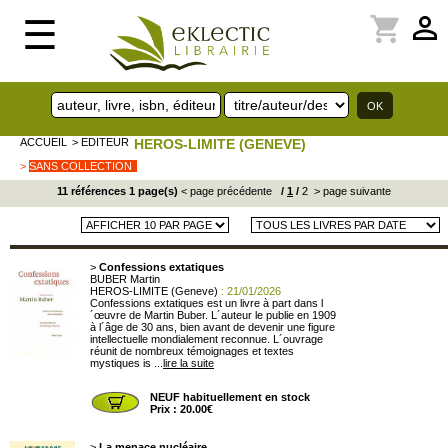
perm_identity
shopping_cart
☰
ACCUEIL
> EDITEUR
HEROS-LIMITE (GENEVE)
>
SANS COLLECTION
11 références 1 page(s)
< page précédente
/
1
/
2
> page suivante
>
Confessions extatiques
BUBER Martin
HEROS-LIMITE (Geneve)
: 21/01/2026
Confessions extatiques est un livre à part dans l
´œuvre de Martin Buber. L´auteur le publie en 1909
à l´âge de 30 ans, bien avant de devenir une figure
intellectuelle mondialement reconnue. L´ouvrage
réunit de nombreux témoignages et textes
mystiques is ...
lire la suite
NEUF habituellement en stock
Prix : 20.00€
>
La menace nucléaire