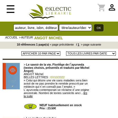
perm_identity
shopping_cart
☰
ACCUEIL
> AUTEUR
ANGOT MICHEL
10 références 1 page(s)
< page précédente
/
1
> page suivante
>
Le savoir de la vie. Florilège de l´ayurveda
(textes choisis, présentés et traduits par Michel
Angot)
ANGOT Michel
BELLES LETTRES
: 07/10/2022
« Celui qui désire une vie sans maladies sera bien
avisé de ne pas prendre le remède prescrit par un
médecin qui n´en connaît pas l´emploi. »
L´ayurveda contemporain se réclame d´une origine
ancestrale. Nombre de textes sanskrits anci ...
lire
la suite
NEUF habituellement en stock
Prix : 23.50€