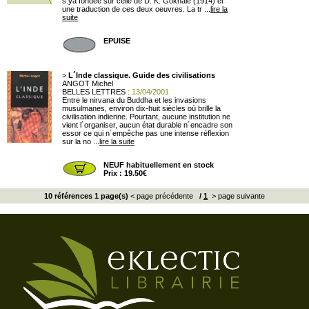
s.ya fondée sur celle de D. K. Gokhale (1914) et
une traduction de ces deux oeuvres. La tr ...
lire la
suite
EPUISE
>
L´Inde classique. Guide des civilisations
ANGOT Michel
BELLES LETTRES
: 13/04/2001
Entre le nirvana du Buddha et les invasions
musulmanes, environ dix-huit siècles où brille la
civilisation indienne. Pourtant, aucune institution ne
vient l´organiser, aucun état durable n´encadre son
essor ce qui n´empêche pas une intense réflexion
sur la no ...
lire la suite
NEUF habituellement en stock
Prix : 19.50€
10 références 1 page(s)
< page précédente
/
1
> page suivante