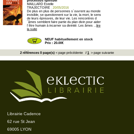
processus spirituel
MAILLARD Estelle
TRAJECTOIRE
: 20/05/2016
De plus en plus de personnes s´ouvrent au monde
invisible, se questionnent sur la vie, la mort, le sens
de leurs épreuves, de leur vie. Les rencontres d
´âmes semblent faire partie du plan divin pour aider
l´être humain à incarner sa divinité. Les âmes ...
lire
la suite
NEUF habituellement en stock
Prix : 20.00€
2 références 0 page(s)
< page précédente
/
1
> page suivante
Librairie Cadence
62 rue St Jean
69005 LYON