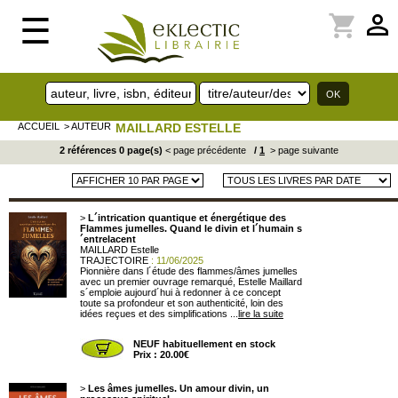
perm_identity
shopping_cart
☰
ACCUEIL
> AUTEUR
MAILLARD ESTELLE
2 références 0 page(s)
< page précédente
/
1
> page suivante
>
L´intrication quantique et énergétique des
Flammes jumelles. Quand le divin et l´humain s
´entrelacent
MAILLARD Estelle
TRAJECTOIRE
: 11/06/2025
Pionnière dans l´étude des flammes/âmes jumelles
avec un premier ouvrage remarqué, Estelle Maillard
s´emploie aujourd´hui à redonner à ce concept
toute sa profondeur et son authenticité, loin des
idées reçues et des simplifications ...
lire la suite
NEUF habituellement en stock
Prix : 20.00€
>
Les âmes jumelles. Un amour divin, un