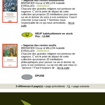
>
Sagesse des contes bouddhistes
BRENIFIER Oscar & MILLON Isabelle
EYROLLES
: 29/03/2014
Chacune des grandes religions est porteuse de
sagesse. C´est le point de départ de cette
collection qui propose 20 méditations pour penser
sa vie et donner du sens à son existence. Faut-il
chercher à tout savoir ? Sommes-nous
responsable de ce qui nous arrive&nbs ...
lire la
suite
NEUF habituellement en stock
Prix : 13.90€
>
Sagesse des contes soufis
BRENIFIER Oscar & MILLON Isabelle
EYROLLES
: 29/06/2013
Chacune des grandes religions est porteuse de
sagesse. C´est le point de départ de cette
collection qui propose 20 méditations
philosophiques pour penser sa vie et donner du
sens à son existence. La vie est-elle une mise à l
´épreuve ? Faut-il toujours dir ...
lire la suite
EPUISE
3 références 0 page(s)
< page précédente
/
1
> page suivante