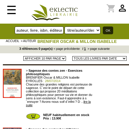
perm_identity
shopping_cart
☰
ACCUEIL
> AUTEUR
BRENIFIER OSCAR & MILLON ISABELLE
3 références 0 page(s)
< page précédente
/
1
> page suivante
>
Sagesse des contes zen - Exercices
philosophiques
BRENIFIER Oscar & MILLON Isabelle
EYROLLES
: 28/07/2014
Chacune des grandes religions est porteuse de
sagesse. C´est le point de départ de cette
collection qui propose 20 méditations
philosophiques pour penser sa vie et donner du
sens à son existence. Faut-il apprendre à s
´ennuyer ? Avons-nous soif d´infini ? D ...
lire la
suite
NEUF habituellement en stock
Prix : 13.90€