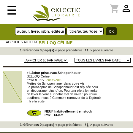
perm_identity
shopping_cart
☰
ACCUEIL
> AUTEUR
BELLOQ CÉLINE
1 références 0 page(s)
< page précédente
/
1
> page suivante
>
Lâcher prise avec Schopenhauer
BELLOQ Céline
EYROLLES
: 20/06/2019
Mettez du Schopenhauer dans votre vie
La philosophie de Schopenhauer est réputée pour
en décourager plus d´un. Pourtant elle a le mérite
de lever le voile sur notre mal de vivre : pourquoi
souffrons-nous ? Comment retrouver de la légèreté
...
lire la suite
NEUF habituellement en stock
Prix : 14.00€
1 références 0 page(s)
< page précédente
/
1
> page suivante