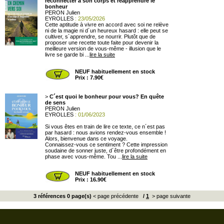
reconnecter à son corps et réapprendre le
bonheur
PERON Julien
EYROLLES
: 23/05/2026
Cette aptitude à vivre en accord avec soi ne relève
ni de la magie ni d´un heureux hasard : elle peut se
cultiver, s´apprendre, se nourrir. Plutôt que de
proposer une recette toute faite pour devenir la
meilleure version de vous-même - illusion que le
livre se garde bi ...
lire la suite
NEUF habituellement en stock
Prix : 7.90€
>
C´est quoi le bonheur pour vous? En quête
de sens
PERON Julien
EYROLLES
: 01/06/2023
Si vous êtes en train de lire ce texte, ce n´est pas
par hasard : nous avions rendez-vous ensemble !
Alors, bienvenue dans ce voyage.
Connaissez-vous ce sentiment ? Cette impression
soudaine de sonner juste, d´être profondément en
phase avec vous-même. Tou ...
lire la suite
NEUF habituellement en stock
Prix : 16.90€
3 références 0 page(s)
< page précédente
/
1
> page suivante