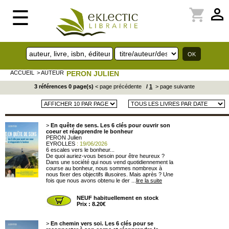
perm_identity
shopping_cart
☰
ACCUEIL
> AUTEUR
PERON JULIEN
3 références 0 page(s)
< page précédente
/
1
> page suivante
>
En quête de sens. Les 6 clés pour ouvrir son
coeur et réapprendre le bonheur
PERON Julien
EYROLLES
: 19/06/2026
6 escales vers le bonheur...
De quoi auriez-vous besoin pour être heureux ?
Dans une société qui nous vend quotidiennement la
course au bonheur, nous sommes nombreux à
nous fixer des objectifs illusoires. Mais après ? Une
fois que nous avons obtenu le der ...
lire la suite
NEUF habituellement en stock
Prix : 8.20€
>
En chemin vers soi. Les 6 clés pour se