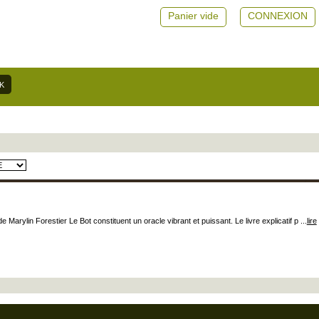
Panier vide
CONNEXION
Marylin Forestier Le Bot constituent un oracle vibrant et puissant. Le livre explicatif p ...
lire