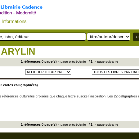
Informations
MARYLIN
1 références 0 page(s)
< page précédente
/
1
> page suivante
2 cartes calligraphiées)
éférences culturelles croisées que chaque lettre suscite l´inspiration. Les 22 calligraphies de 
1 références 0 page(s)
< page précédente
/
1
> page suivante