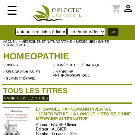
perm_identity
shopping_cart
☰
ACCUEIL
> MÉDECINES ET NATUROPATHIE
> MEDECINES / SANTE
> HOMEOPATHIE
HOMEOPATHIE
>
DIVERS
>
HOMÉOPATHIE PÉDIATRIQUE
>
SELS DE SCHÜSSLER
>
MÉDECINE
ANTHROPOSOPHIQUE
>
GEMMOTHÉRAPIE
TOUS LES TITRES
> VOIR TOUS LES TITRES
ET SAMUEL HAHNEMANN INVENTA L
´HOMÉOPATHIE. LA LONGUE HISTOIRE D´UNE
MÉDECINE ALTERNATIVE
Auteur :
FAURE Olivier
Editeur :
AUBIER
Nombre de pages : 396