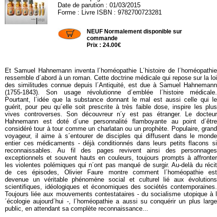
Date de parution : 01/03/2015
Forme : Livre ISBN : 9782700723281
AUB97
NEUF Normalement disponible sur
commande
Prix : 24.00€
Et Samuel Hahnemann inventa l´homéopathie L´histoire de l´homéopathie
ressemble d´abord à un roman. Cette doctrine médicale qui repose sur la loi
des similitudes connue depuis l´Antiquité, est due à Samuel Hahnemann
(1755-1843). Son usage révolutionne d´emblée l´histoire médicale.
Pourtant, l´idée que la substance donnant le mal est aussi celle qui le
guérit, pour peu qu´elle soit prescrite à très faible dose, inspire les plus
vives controverses. Son découvreur n´y est pas étranger. Le docteur
Hahnemann est doté d´une personnalité flamboyante au point d´être
considéré tour à tour comme un charlatan ou un prophète. Populaire, grand
voyageur, il aime à s´entourer de disciples qui diffusent dans le monde
entier ces médicaments - déjà conditionnés dans leurs petits flacons si
reconnaissables. Au fil des pages revivent ainsi des personnages
exceptionnels et souvent hauts en couleurs, toujours prompts à affronter
les violentes polémiques qui n´ont pas manqué de surgir. Au-delà du récit
de ces épisodes, Olivier Faure montre comment l´homéopathie est
devenue un véritable phénomène social et culturel lié aux évolutions
scientifiques, idéologiques et économiques des sociétés contemporaines.
Toujours liée aux mouvements contestataires - du socialisme utopique à l
´écologie aujourd´hui -, l´homéopathie a aussi su conquérir un plus large
public, en attendant sa complète reconnaissance...