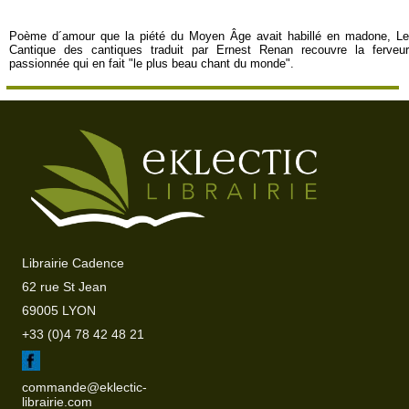
Poème d´amour que la piété du Moyen Âge avait habillé en madone, Le
Cantique des cantiques traduit par Ernest Renan recouvre la ferveur
passionnée qui en fait "le plus beau chant du monde".
Librairie Cadence
62 rue St Jean
69005 LYON
+33 (0)4 78 42 48 21
commande@eklectic-
librairie.com