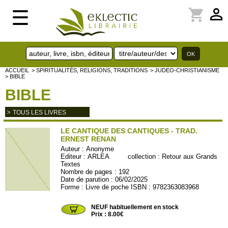
perm_identity
shopping_cart
☰
ACCUEIL
> SPIRITUALITÉS, RELIGIONS, TRADITIONS
> JUDEO-CHRISTIANISME
> BIBLE
BIBLE
>
TOUS LES LIVRES
LE CANTIQUE DES CANTIQUES - TRAD.
ERNEST RENAN
Auteur :
Anonyme
Editeur :
ARLEA
collection :
Retour aux Grands
Textes
Nombre de pages : 192
Date de parution : 06/02/2025
Forme : Livre de poche ISBN : 9782363083968
ARLEA38
NEUF habituellement en stock
Prix : 8.00€