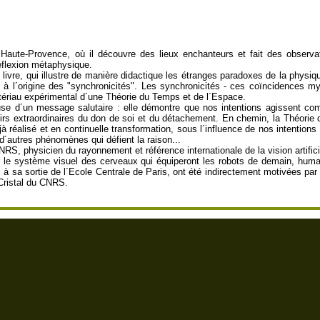
 Haute-Provence, où il découvre des lieux enchanteurs et fait des observ
éflexion métaphysique.
 livre, qui illustre de manière didactique les étranges paradoxes de la phys
té à l´origine des "synchronicités". Les synchronicités - ces coïncidences 
tériau expérimental d´une Théorie du Temps et de l´Espace.
teuse d´un message salutaire : elle démontre que nos intentions agissent co
irs extraordinaires du don de soi et du détachement. En chemin, la Théorie de
à réalisé et en continuelle transformation, sous l´influence de nos intentions 
 d´autres phénomènes qui défient la raison...
RS, physicien du rayonnement et référence internationale de la vision artifici
ur le système visuel des cerveaux qui équiperont les robots de demain, humano
, à sa sortie de l´Ecole Centrale de Paris, ont été indirectement motivées pa
e Cristal du CNRS.