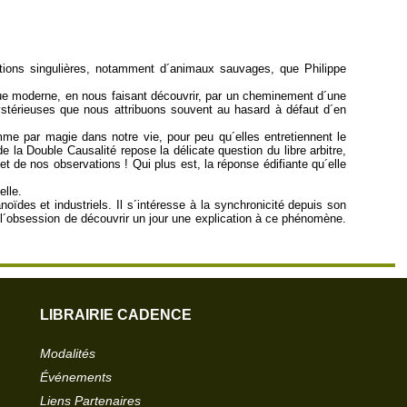
ations singulières, notamment d´animaux sauvages, que Philippe
ique moderne, en nous faisant découvrir, par un cheminement d´une
mystérieuses que nous attribuons souvent au hasard à défaut d´en
mme par magie dans notre vie, pour peu qu´elles entretiennent le
 la Double Causalité repose la délicate question du libre arbitre,
et de nos observations ! Qui plus est, la réponse édifiante qu´elle
elle.
ïdes et industriels. Il s´intéresse à la synchronicité depuis son
r l´obsession de découvrir un jour une explication à ce phénomène.
LIBRAIRIE CADENCE
Modalités
Événements
Liens Partenaires