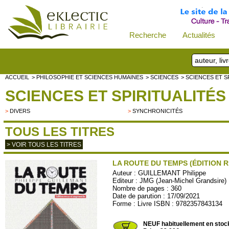
Recherche
Actualités
ACCUEIL
> PHILOSOPHIE ET SCIENCES HUMAINES
> SCIENCES
> SCIENCES ET S
SCIENCES ET SPIRITUALITÉS
>
DIVERS
>
SYNCHRONICITÉS
TOUS LES TITRES
> VOIR TOUS LES TITRES
LA ROUTE DU TEMPS (ÉDITION R
Auteur :
GUILLEMANT Philippe
Editeur :
JMG (Jean-Michel Grandsire)
Nombre de pages : 360
Date de parution : 17/09/2021
Forme : Livre ISBN : 9782357843134
TEMPRE24
NEUF habituellement en stoc