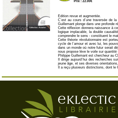
Prix : 22.00€
Edition revue et augmentée.
C´est au cours d´une traversée de la
Guillemant plonge dans une profonde r
Cette réflexion donnera naissance à ce
logique implacable, la double causali
comprendre le sens - constituent le ma
Cette théorie révolutionnaire est por
cycle de l´amour et avec lui, les pouvo
dans un monde où notre futur serait déj
nous propose lève le voile sur quantité
Philippe Guillemant est chercheur au CN
Il dirige aujourd´hui des recherches s
jeune âge, et ses diverses orientations
Il a reçu plusieurs distinctions, dont l