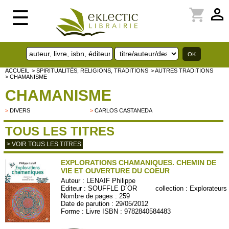
perm_identity
shopping_cart
☰
ACCUEIL
> SPIRITUALITÉS, RELIGIONS, TRADITIONS
> AUTRES TRADITIONS
> CHAMANISME
CHAMANISME
>
DIVERS
>
CARLOS CASTANEDA
TOUS LES TITRES
> VOIR TOUS LES TITRES
EXPLORATIONS CHAMANIQUES. CHEMIN DE
VIE ET OUVERTURE DU COEUR
Auteur :
LENAIF Philippe
Editeur :
SOUFFLE D´OR
collection :
Explorateurs
Nombre de pages : 259
Date de parution : 29/05/2012
Forme : Livre ISBN : 9782840584483
SOU315