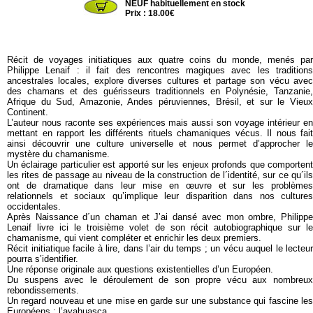
NEUF habituellement en stock
Prix : 18.00€
Récit de voyages initiatiques aux quatre coins du monde, menés par
Philippe Lenaif : il fait des rencontres magiques avec les traditions
ancestrales locales, explore diverses cultures et partage son vécu avec
des chamans et des guérisseurs traditionnels en Polynésie, Tanzanie,
Afrique du Sud, Amazonie, Andes péruviennes, Brésil, et sur le Vieux
Continent.
L’auteur nous raconte ses expériences mais aussi son voyage intérieur en
mettant en rapport les différents rituels chamaniques vécus. Il nous fait
ainsi découvrir une culture universelle et nous permet d’approcher le
mystère du chamanisme.
Un éclairage particulier est apporté sur les enjeux profonds que comportent
les rites de passage au niveau de la construction de l´identité, sur ce qu´ils
ont de dramatique dans leur mise en œuvre et sur les problèmes
relationnels et sociaux qu’implique leur disparition dans nos cultures
occidentales.
Après Naissance d´un chaman et J’ai dansé avec mon ombre, Philippe
Lenaif livre ici le troisième volet de son récit autobiographique sur le
chamanisme, qui vient compléter et enrichir les deux premiers.
Récit initiatique facile à lire, dans l’air du temps ; un vécu auquel le lecteur
pourra s’identifier.
Une réponse originale aux questions existentielles d’un Européen.
Du suspens avec le déroulement de son propre vécu aux nombreux
rebondissements.
Un regard nouveau et une mise en garde sur une substance qui fascine les
Européens : l’ayahuasca.