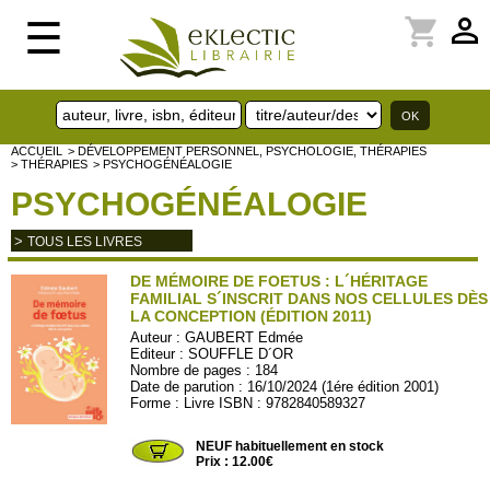
perm_identity
shopping_cart
☰
ACCUEIL
> DÉVELOPPEMENT PERSONNEL, PSYCHOLOGIE, THÉRAPIES
> THÉRAPIES
> PSYCHOGÉNÉALOGIE
PSYCHOGÉNÉALOGIE
>
TOUS LES LIVRES
DE MÉMOIRE DE FOETUS : L´HÉRITAGE
FAMILIAL S´INSCRIT DANS NOS CELLULES DÈS
LA CONCEPTION (ÉDITION 2011)
Auteur :
GAUBERT Edmée
Editeur :
SOUFFLE D´OR
Nombre de pages : 184
Date de parution : 16/10/2024 (1ére édition 2001)
Forme : Livre ISBN : 9782840589327
SOU123
NEUF habituellement en stock
Prix : 12.00€