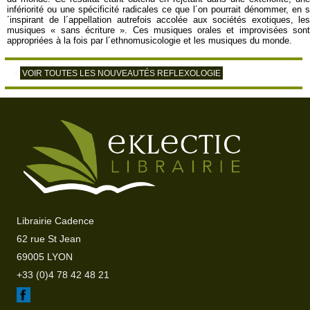
infériorité ou une spécificité radicales ce que l´on pourrait dénommer, en s
´inspirant de l´appellation autrefois accolée aux sociétés exotiques, les
musiques « sans écriture ». Ces musiques orales et improvisées sont
appropriées à la fois par l´ethnomusicologie et les musiques du monde.
VOIR TOUTES LES NOUVEAUTÉS REFLEXOLOGIE
>
Librairie Cadence
62 rue St Jean
69005 LYON
+33 (0)4 78 42 48 21