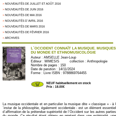
>
NOUVEAUTÉS DE JUILLET ET AOÛT 2016
>
NOUVEAUTÉS DE JUIN 2016
>
NOUVEAUTÉS DE MAI 2016
>
NOUVEAUTÉS D´AVRIL 2016
>
NOUVEAUTÉS DE MARS 2016
>
NOUVEAUTÉS DE FÉVRIER 2016
>
ARCHIVES
L´OCCIDENT CONNAÎT LA MUSIQUE. MUSIQUES
DU MONDE ET ETHNOMUSICOLOGIE
Auteur :
AMSELLE Jean-Loup
Editeur :
MIMESIS
collection :
Anthropologie
Nombre de pages : 150
Date de parution : 14/11/2024
Forme : Livre ISBN : 9788869764455
MIMESIS14
NEUF habituellement en stock
Prix : 18.00€
La musique occidentale et en particulier la musique dite « classique » - à l
´instar de la philosophie, également occidentale - est un élément essentiel
d´affirmation de la prétendue supériorité de l´Occident sur les autres parties
du monde. Ce résultat étant obtenu en rejetant dans une extériorité, une