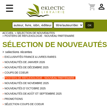
perm_identity
shopping_cart
☰
ACCUEIL
> SELECTION DE NOUVEAUTES
> POSTERS DE REFLEXOLOGIE : NOUVEAU PARTENAIRE
SÉLECTION DE NOUVEAUTÉS
>
selections récentes
>
EXCLUSIVITÉS FRANCE & LIVRES RARES
>
NOUVEAUTÉS DE JANVIER 2026
>
NOUVEAUTÉS DE DÉCEMBRE 2025
>
COUPS DE COEUR
>
POSTERS DE REFLEXOLOGIE : NOUVEAU PARTENAIRE
>
NOUVEAUTÉS DE NOVEMBRE 2025
>
NOUVEAUTÉS D´OCTOBRE 2025
>
NOUVEAUTÉS DE AOÛT ET SEPTEMBRE 2025
>
PROMOTIONS
>
SÉLECTION COUPS DE COEUR