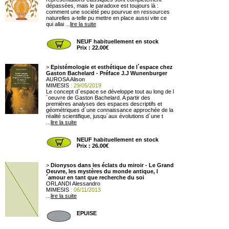
dépassées, mais le paradoxe est toujours là :
comment une société peu pourvue en ressources
naturelles a-telle pu mettre en place aussi vite ce
qui allai ...
lire la suite
NEUF habituellement en stock
Prix : 22.00€
>
Epistémologie et esthétique de l´espace chez
Gaston Bachelard - Préface J.J Wunenburger
AUROSA Alison
MIMESIS
: 29/05/2019
Le concept d´espace se développe tout au long de l
´oeuvre de Gaston Bachelard. A partir des
premières analyses des espaces descriptifs et
géométriques d´une connaissance approchée de la
réalité scientifique, jusqu´aux évolutions d´une t
...
lire la suite
NEUF habituellement en stock
Prix : 26.00€
>
Dionysos dans les éclats du miroir - Le Grand
Oeuvre, les mystères du monde antique, l
´amour en tant que recherche du soi
ORLANDI Alessandro
MIMESIS
: 06/11/2013
...
lire la suite
EPUISE