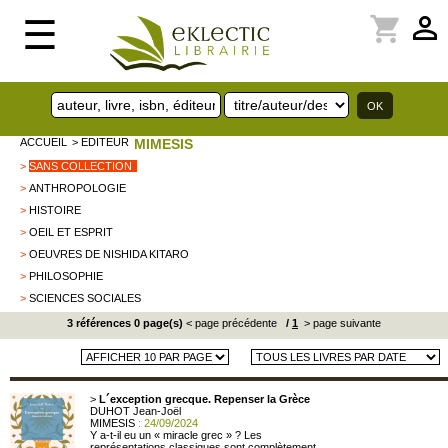
perm_identity
shopping_cart
☰
ACCUEIL
> EDITEUR
MIMESIS
>
SANS COLLECTION
>
ANTHROPOLOGIE
>
HISTOIRE
>
OEIL ET ESPRIT
>
OEUVRES DE NISHIDA KITARO
>
PHILOSOPHIE
>
SCIENCES SOCIALES
3 références 0 page(s)
< page précédente
/
1
> page suivante
>
L´exception grecque. Repenser la Grèce
DUHOT Jean-Joël
MIMESIS
: 24/09/2024
Y a-t-il eu un « miracle grec » ? Les
représentations classiques sont complètement