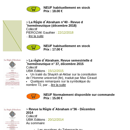
NEUF habituellement en stock
Prix : 18.00 €
>
La Règle d´Abraham n°40 - Revue d
´herméneutique (décembre 2018)
Collectif
PIEROZAK Gauthier
: 22/12/2018
...
lire la suite
NEUF habituellement en stock
Prix : 17.00 €
>
La règle d´Abraham. Revue semestrielle d
´herméneutique n° 37, décembre 2015
Collectif
UBIK Editions
: 15/12/2015
Un traité du Shaykh al-Akbar sur la constitution
de l´Homme universel (fin), traduit par Max Giraud
Quelques remarques sur la symbolique du
nombre 72, par ...
lire la suite
NEUF Normalement disponible sur commande
Prix : 15.00 €
>
Revue la Règle d´Abraham n°36 - Décembre
2014
Collectif
UBIK Editions
: 20/12/2014
Au sommaire
Les mystères du Tabernacle ou