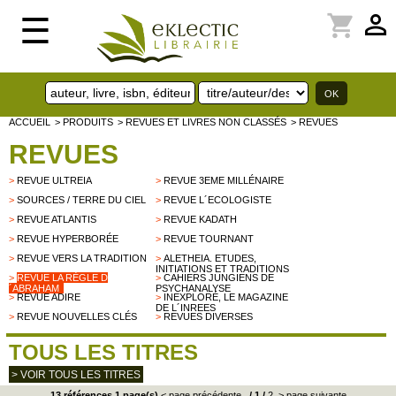
perm_identity
shopping_cart
☰
ACCUEIL
> PRODUITS
> REVUES ET LIVRES NON CLASSÉS
> REVUES
REVUES
>
REVUE ULTREIA
>
REVUE 3EME MILLÉNAIRE
>
SOURCES / TERRE DU CIEL
>
REVUE L´ECOLOGISTE
>
REVUE ATLANTIS
>
REVUE KADATH
>
REVUE HYPERBORÉE
>
REVUE TOURNANT
>
REVUE VERS LA TRADITION
>
ALETHEIA. ETUDES,
INITIATIONS ET TRADITIONS
>
REVUE LA RÈGLE D
>
CAHIERS JUNGIENS DE
´ABRAHAM
PSYCHANALYSE
>
REVUE ADIRE
>
INEXPLORÉ, LE MAGAZINE
DE L´INREES
>
REVUE NOUVELLES CLÉS
>
REVUES DIVERSES
TOUS LES TITRES
> VOIR TOUS LES TITRES
13 références 1 page(s)
< page précédente
/
1
/
2
> page suivante