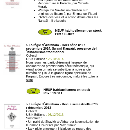
Reconstruire le Paradis, par Yehuda
Moraly
Waraqa Ibn Nawfal, un chrétien aux
origines de l’Islam ?, par Emmanuel Pisani
L’Arbre des vies et la notion d’âme chez les
Nana&i ...
lire la suite
NEUF habituellement en stock
Prix : 15.00 €
>
La règle d´Abraham - Hors série n°1 :
septembre 2014. Swami Karpatri, présence de l
´hindouisme traditionnel
Collectif
UBIK Editions
: 23/10/2014
Nous sommes particulièrement heureux de
consacrer ce premier hors série thématique, qui
viendra désormais se substituer à notre ancien
numéro de juin, à la grande figure spirituelle de
Karpatri. Encore très méconnue, malgré les ...
lire la
suite
NEUF habituellement en stock
Prix : 19.00 €
>
La règle d´Abraham - Revue semestrielle n°35
: décembre 2013
Collectif
UBIK Editions
: 06/12/2013
Sommaire :
• Un traité du Shaykh al-Akbar sur la constitution de
l’Homme Universel, par Max Giraud
• La « triple enceinte » initiatique au regard des