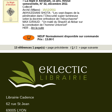
>
La régle d´Abraham, 15 ans. Revue
semestrielle, N° 32, décembre 2011
Collectif
Arché (Milano)
: 15/12/2011
AKHVLEDIANI SHOTA : "Les sept étapes de la
pénétration dans l´Obscurité super-lumineuse
selon la doctrine orthodoxe de l´hésychasme"
MAX GIRAUD : "Un traité du Shaykh al-Akbar sur
la constitution de l´homme Universel"
HER ...
lire la suite
NEUF Normalement disponible sur commande
Prix : 13.00 €
13 références 1 page(s)
< page précédente
/
1
/
2
> page suivante
Librairie Cadence
62 rue St Jean
69005 LYON