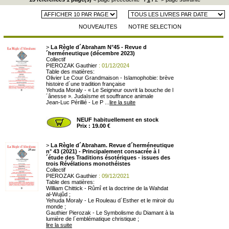
NOUVEAUTES
NOTRE SELECTION
>
La Règle d´Abraham N°45 - Revue d
´herméneutique (décembre 2023)
Collectif
PIEROZAK Gauthier
: 01/12/2024
Table des matières:
Olivier Le Cour Grandmaison - Islamophobie: brève
histoire d´une tradition française
Yehuda Moraly - « Le Seigneur ouvrit la bouche de l
´ânesse ». Judaïsme et souffrance animale
Jean-Luc Périllié - Le P ...
lire la suite
NEUF habituellement en stock
Prix : 19.00 €
>
La Règle d´Abraham. Revue d´herméneutique
n° 43 (2021) - Principalement consacrée à l
´étude des Traditions ésotériques - issues des
trois Révélations monothéistes
Collectif
PIEROZAK Gauthier
: 09/12/2021
Table des matières:
William Chittick - Rûmî et la doctrine de la Wahdat
al-Wujûd ;
Yehuda Moraly - Le Rouleau d´Esther et le miroir du
monde ;
Gauthier Pierozak - Le Symbolisme du Diamant à la
lumière de l´emblématique christique ;
lire la suite