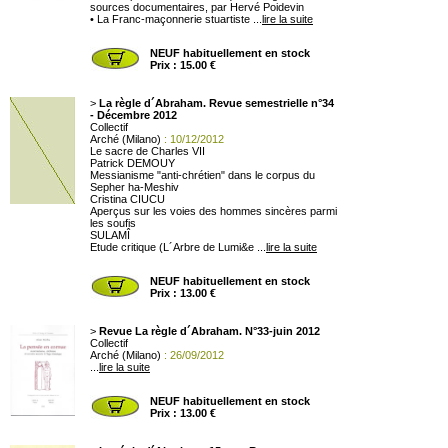
sources documentaires, par Hervé Poidevin
• La Franc-maçonnerie stuartiste ...
lire la suite
NEUF habituellement en stock
Prix : 15.00 €
>
La règle d´Abraham. Revue semestrielle n°34
- Décembre 2012
Collectif
Arché (Milano)
: 10/12/2012
Le sacre de Charles VII
Patrick DEMOUY
Messianisme "anti-chrétien" dans le corpus du
Sepher ha-Meshiv
Cristina CIUCU
Aperçus sur les voies des hommes sincères parmi
les soufis
SULAMÎ
Etude critique (L´Arbre de Lumi&e ...
lire la suite
NEUF habituellement en stock
Prix : 13.00 €
>
Revue La règle d´Abraham. N°33-juin 2012
Collectif
Arché (Milano)
: 26/09/2012
...
lire la suite
NEUF habituellement en stock
Prix : 13.00 €