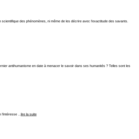
ation scientifique des phénomènes, ni même de les décrire avec l’exactitude des savants.
dernier antihumanisme en date à menacer le savoir dans ses humanités ? Telles sont les
l’intéresse ...
lire la suite