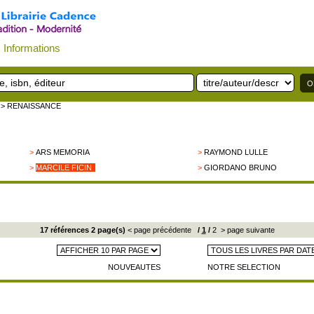
Informations
> RENAISSANCE
>
ARS MEMORIA
>
RAYMOND LULLE
>
MARCILE FICIN
>
GIORDANO BRUNO
17 références 2 page(s)
< page précédente
/
1
/
2
> page suivante
NOUVEAUTES
NOTRE SELECTION