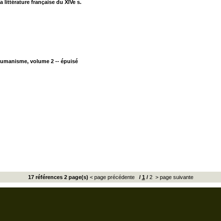
 littérature française du XIVe s.
´Humanisme, volume 2 -- épuisé
17 références 2 page(s)
< page précédente
/
1
/
2
> page suivante