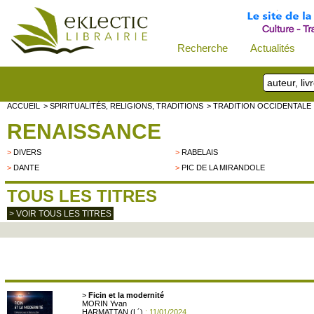
Recherche
Actualités
ACCUEIL
> SPIRITUALITÉS, RELIGIONS, TRADITIONS
> TRADITION OCCIDENTALE
RENAISSANCE
>
DIVERS
>
RABELAIS
>
DANTE
>
PIC DE LA MIRANDOLE
TOUS LES TITRES
> VOIR TOUS LES TITRES
>
Ficin et la modernité
MORIN Yvan
HARMATTAN (L´)
: 11/01/2024