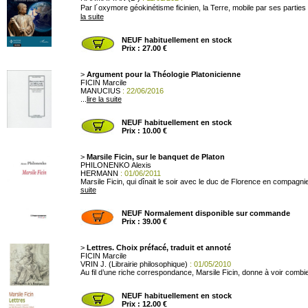
Par l´oxymore géokinétisme ficinien, la Terre, mobile par ses parties 
la suite
NEUF habituellement en stock
Prix : 27.00 €
>
Argument pour la Théologie Platonicienne
FICIN Marcile
MANUCIUS
: 22/06/2016
...
lire la suite
NEUF habituellement en stock
Prix : 10.00 €
>
Marsile Ficin, sur le banquet de Platon
PHILONENKO Alexis
HERMANN
: 01/06/2011
Marsile Ficin, qui dînait le soir avec le duc de Florence en compagn
suite
NEUF Normalement disponible sur commande
Prix : 39.00 €
>
Lettres. Choix préfacé, traduit et annoté
FICIN Marcile
VRIN J. (Librairie philosophique)
: 01/05/2010
Au fil d’une riche correspondance, Marsile Ficin, donne à voir combi
NEUF habituellement en stock
Prix : 12.00 €