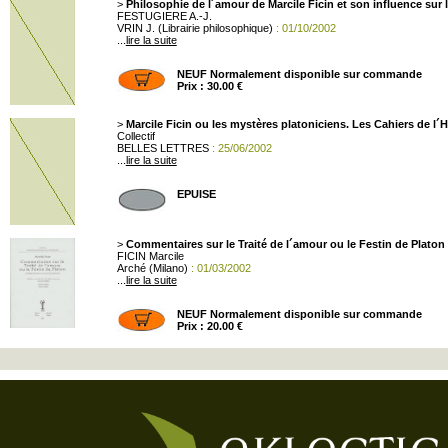
>
Philosophie de l´amour de Marcile Ficin et son influence sur la
FESTUGIERE A.-J.
VRIN J. (Librairie philosophique)
: 01/10/2002
...
lire la suite
NEUF Normalement disponible sur commande
Prix : 30.00 €
>
Marcile Ficin ou les mystères platoniciens. Les Cahiers de l
Collectif
BELLES LETTRES
: 25/06/2002
...
lire la suite
EPUISE
>
Commentaires sur le Traité de l´amour ou le Festin de Platon
FICIN Marcile
Arché (Milano)
: 01/03/2002
...
lire la suite
NEUF Normalement disponible sur commande
Prix : 20.00 €