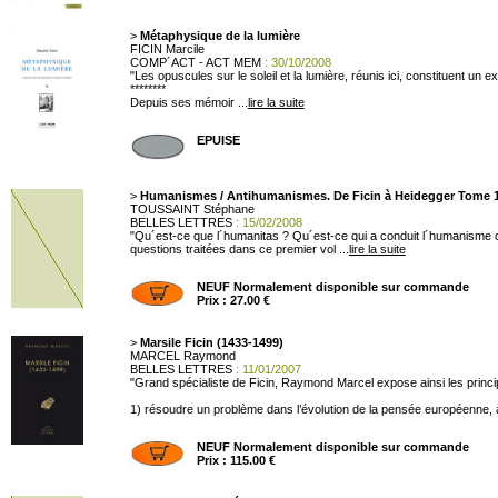
>
Métaphysique de la lumière
FICIN Marcile
COMP´ACT - ACT MEM
: 30/10/2008
"Les opuscules sur le soleil et la lumière, réunis ici, constituent un
********
Depuis ses mémoir ...
lire la suite
EPUISE
>
Humanismes / Antihumanismes. De Ficin à Heidegger Tome 1,
TOUSSAINT Stéphane
BELLES LETTRES
: 15/02/2008
"Qu´est-ce que l´humanitas ? Qu´est-ce qui a conduit l´humanisme co
questions traitées dans ce premier vol ...
lire la suite
NEUF Normalement disponible sur commande
Prix : 27.00 €
>
Marsile Ficin (1433-1499)
MARCEL Raymond
BELLES LETTRES
: 11/01/2007
"Grand spécialiste de Ficin, Raymond Marcel expose ainsi les prin
1) résoudre un problème dans l’évolution de la pensée européenne, à s
NEUF Normalement disponible sur commande
Prix : 115.00 €