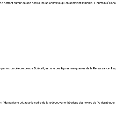
se serrant autour de son centre, ne se constitue qu´en semblant immobile. L´humain s´élance av
ie parfois du célèbre peintre Botticelli, est une des figures marquantes de la Renaissance. Il
en l’Humanisme dépasse le cadre de la redécouverte théorique des textes de l’Antiquité pour re