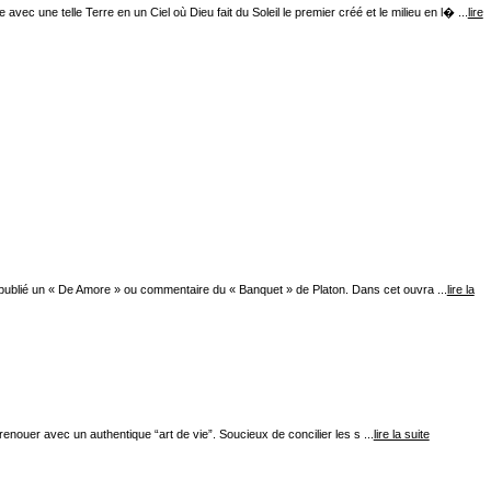
ec une telle Terre en un Ciel où Dieu fait du Soleil le premier créé et le milieu en l� ...
lire
 a publié un « De Amore » ou commentaire du « Banquet » de Platon. Dans cet ouvra ...
lire la
nouer avec un authentique “art de vie”. Soucieux de concilier les s ...
lire la suite