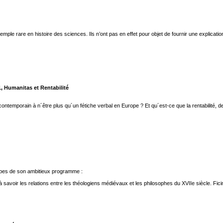
 exemple rare en histoire des sciences. Ils n’ont pas en effet pour objet de fournir une explic
 Humanitas et Rentabilité
ntemporain à n´être plus qu´un fétiche verbal en Europe ? Et qu´est-ce que la rentabilité, 
cipes de son ambitieux programme :
avoir les relations entre les théologiens médiévaux et les philosophes du XVIIe siècle. Ficin 