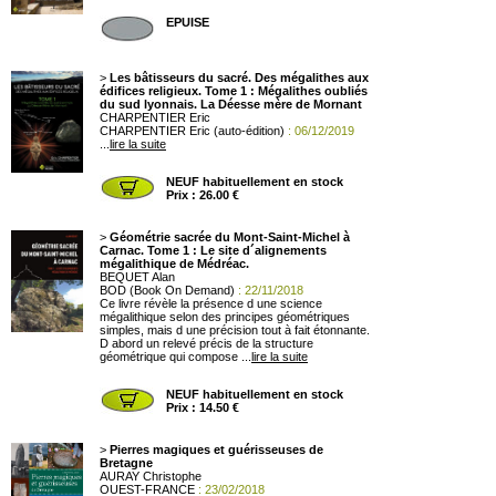
EPUISE
>
Les bâtisseurs du sacré. Des mégalithes aux
édifices religieux. Tome 1 : Mégalithes oubliés
du sud lyonnais. La Déesse mère de Mornant
CHARPENTIER Eric
CHARPENTIER Eric (auto-édition)
: 06/12/2019
...
lire la suite
NEUF habituellement en stock
Prix : 26.00 €
>
Géométrie sacrée du Mont-Saint-Michel à
Carnac. Tome 1 : Le site d´alignements
mégalithique de Médréac.
BEQUET Alan
BOD (Book On Demand)
: 22/11/2018
Ce livre révèle la présence d une science
mégalithique selon des principes géométriques
simples, mais d une précision tout à fait étonnante.
D abord un relevé précis de la structure
géométrique qui compose ...
lire la suite
NEUF habituellement en stock
Prix : 14.50 €
>
Pierres magiques et guérisseuses de
Bretagne
AURAY Christophe
OUEST-FRANCE
: 23/02/2018