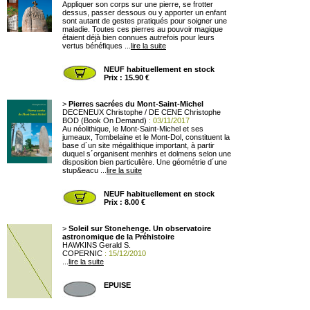
Appliquer son corps sur une pierre, se frotter
dessus, passer dessous ou y apporter un enfant
sont autant de gestes pratiqués pour soigner une
maladie. Toutes ces pierres au pouvoir magique
étaient déjà bien connues autrefois pour leurs
vertus bénéfiques ...
lire la suite
NEUF habituellement en stock
Prix : 15.90 €
>
Pierres sacrées du Mont-Saint-Michel
DECENEUX Christophe / DE CENE Christophe
BOD (Book On Demand)
: 03/11/2017
Au néolithique, le Mont-Saint-Michel et ses
jumeaux, Tombelaine et le Mont-Dol, constituent la
base d´un site mégalithique important, à partir
duquel s´organisent menhirs et dolmens selon une
disposition bien particulière. Une géométrie d´une
stup&eacu ...
lire la suite
NEUF habituellement en stock
Prix : 8.00 €
>
Soleil sur Stonehenge. Un observatoire
astronomique de la Préhistoire
HAWKINS Gerald S.
COPERNIC
: 15/12/2010
...
lire la suite
EPUISE