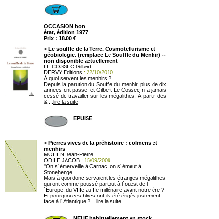
OCCASION bon
état, édition 1977
Prix : 18.00 €
>
Le souffle de la Terre. Cosmotellurisme et
géobiologie. (remplace Le Souffle du Menhir) --
non disponible actuellement
LE COSSEC Gilbert
DERVY Editions
: 22/10/2010
À quoi servent les menhirs ?
Depuis la parution du Souffle du menhir, plus de dix
années ont passé, et Gilbert Le Cossec n´a jamais
cessé de travailler sur les mégalithes. À partir des
& ...
lire la suite
EPUISE
>
Pierres vives de la préhistoire : dolmens et
menhirs
MOHEN Jean-Pierre
ODILE JACOB
: 15/09/2009
"On s´émerveille à Carnac, on s´émeut à
Stonehenge.
Mais à quoi donc servaient les étranges mégalithes
qui ont comme poussé partout à l´ouest de l
´Europe, du VIIIe au IIe millénaire avant notre ère ?
Et pourquoi ces blocs ont-ils été érigés justement
face à l´Atlantique ? ...
lire la suite
NEUF habituellement en stock