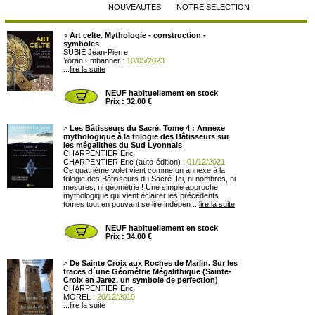
NOUVEAUTES
NOTRE SELECTION
>
Art celte. Mythologie - construction -
symboles
SUBIE Jean-Pierre
Yoran Embanner
: 10/05/2023
...
lire la suite
NEUF habituellement en stock
Prix : 32.00 €
>
Les Bâtisseurs du Sacré. Tome 4 : Annexe
mythologique à la trilogie des Bâtisseurs sur
les mégalithes du Sud Lyonnais
CHARPENTIER Eric
CHARPENTIER Eric (auto-édition)
: 01/12/2021
Ce quatrième volet vient comme un annexe à la
trilogie des Bâtisseurs du Sacré. Ici, ni nombres, ni
mesures, ni géométrie ! Une simple approche
mythologique qui vient éclairer les précédents
tomes tout en pouvant se lire indépen ...
lire la suite
NEUF habituellement en stock
Prix : 34.00 €
>
De Sainte Croix aux Roches de Marlin. Sur les
traces d´une Géométrie Mégalithique (Sainte-
Croix en Jarez, un symbole de perfection)
CHARPENTIER Eric
MOREL
: 20/12/2019
...
lire la suite