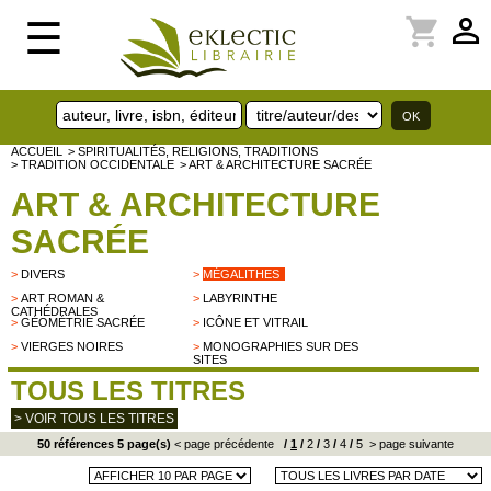
perm_identity
shopping_cart
☰
ACCUEIL
> SPIRITUALITÉS, RELIGIONS, TRADITIONS
> TRADITION OCCIDENTALE
> ART & ARCHITECTURE SACRÉE
ART & ARCHITECTURE
SACRÉE
>
DIVERS
>
MÉGALITHES
>
ART ROMAN &
>
LABYRINTHE
CATHÉDRALES
>
GÉOMÉTRIE SACRÉE
>
ICÔNE ET VITRAIL
>
VIERGES NOIRES
>
MONOGRAPHIES SUR DES
SITES
TOUS LES TITRES
> VOIR TOUS LES TITRES
50 références 5 page(s)
< page précédente
/
1
/
2
/
3
/
4
/
5
> page suivante