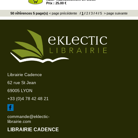
Prix : 25.00 €
50 références 5 page(s)
< page précédente
/
1
/
2
/
3
/
4
/
5
> page suivante
Librairie Cadence
62 rue St Jean
69005 LYON
+33 (0)4 78 42 48 21
commande@eklectic-
librairie.com
LIBRAIRIE CADENCE