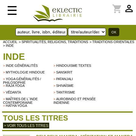
perm_identity
shopping_cart
☰
ACCUEIL
> SPIRITUALITÉS, RELIGIONS, TRADITIONS
> TRADITIONS ORIENTALES
> INDE
INDE
>
INDE GÉNÉRALITÉS
>
HINDOUISME TEXTES
>
MYTHOLOGIE HINDOUE
>
SANSKRIT
>
YOGA GÉNÉRALITÉS /
>
PATANJALI
PHILOSOPHIE
>
RAJA YOGA
>
SHIVAÏSME
>
VÉDANTA
>
TANTRISME
>
MAÎTRES DE L´INDE
>
AUROBINDO ET PENSÉE
CONTEMPORAINE
INDIENNE
>
HATHA YOGA
TOUS LES TITRES
> VOIR TOUS LES TITRES