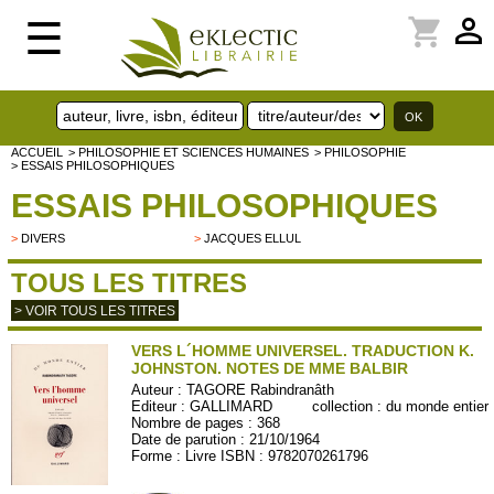
perm_identity
shopping_cart
☰
ACCUEIL
> PHILOSOPHIE ET SCIENCES HUMAINES
> PHILOSOPHIE
> ESSAIS PHILOSOPHIQUES
ESSAIS PHILOSOPHIQUES
>
DIVERS
>
JACQUES ELLUL
TOUS LES TITRES
> VOIR TOUS LES TITRES
VERS L´HOMME UNIVERSEL. TRADUCTION K.
JOHNSTON. NOTES DE MME BALBIR
Auteur :
TAGORE Rabindranâth
Editeur :
GALLIMARD
collection :
du monde entier
Nombre de pages : 368
Date de parution : 21/10/1964
Forme : Livre ISBN : 9782070261796
NRF695