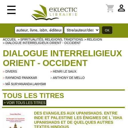
perm_identity
shopping_cart
☰
ACCUEIL
> SPIRITUALITÉS, RELIGIONS, TRADITIONS
> RELIGION
> DIALOGUE INTERRELIGIEUX ORIENT - OCCIDENT
DIALOGUE INTERRELIGIEUX
ORIENT - OCCIDENT
>
DIVERS
>
HENRI LE SAUX
>
RAYMOND PANIKKAR
>
ANTHONY DE MELLO
>
MÂ SURYANANDA LAKHSMI
TOUS LES TITRES
> VOIR TOUS LES TITRES
DES EVANGILES AUX UPANISHADS. ENTRE
INDE ET PALESTINE LES ÉNIGMES DE L´ISHA
UPANISHADS ET DE QUELQUES AUTRES
TEXTES HINDOUS