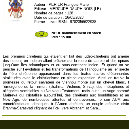
Auteur :
PERIER François-Marie
Editeur :
MERCURE DAUPHINOIS (LE)
Nombre de pages : 128
Date de parution : 16/03/2023
Forme : Livre ISBN : 9782356622938
MERCU159
NEUF habituellement en stock
Prix : 15.00€
Les premiers chrétiens qui étaient en fait des judéo-chrétiens ont amené
des notions en Inde en allant prêcher sur la route de la soie et des épices
jusqu´aux Îles britanniques et au sous-continent indien. Et quand on se
penche sur l´évolution et les transformations de l´Hindouisme au Ier siècle
de l´ère chrétienne apparaissent dans les textes sacrés d´étonnantes
similitudes avec le christianisme en pleine expansion. Ainsi on trouve la
promesse du retour salvateur de Vishnou monté sur un cheval blanc, l
´émergence de la Trimurti (Brahma, Vishnou, Shiva), des métaphores et
allégories semblables au Nouveau Testament, mais aussi un sage nommé
Maitreya qui cristallise aujourd´hui, des chrétiens aux bouddhistes et au
New Age, de nombreuses attentes et controverses, le son AUM aux
caractéristiques identiques à l´Amen chrétien, un couple créateur divin
Brahma-Sarasvati clignant de l´œil vers Abraham et Sara...