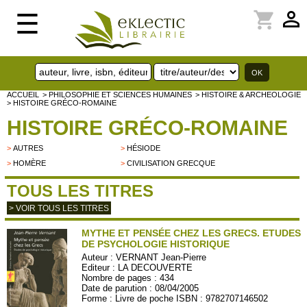
perm_identity
shopping_cart
☰
ACCUEIL
> PHILOSOPHIE ET SCIENCES HUMAINES
> HISTOIRE & ARCHEOLOGIE
> HISTOIRE GRÉCO-ROMAINE
HISTOIRE GRÉCO-ROMAINE
>
AUTRES
>
HÉSIODE
>
HOMÈRE
>
CIVILISATION GRECQUE
TOUS LES TITRES
> VOIR TOUS LES TITRES
MYTHE ET PENSÉE CHEZ LES GRECS. ETUDES
DE PSYCHOLOGIE HISTORIQUE
Auteur :
VERNANT Jean-Pierre
Editeur :
LA DECOUVERTE
Nombre de pages : 434
Date de parution : 08/04/2005
Forme : Livre de poche ISBN : 9782707146502