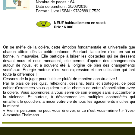
Nombre de pages : 64
Date de parution : 30/08/2016
Forme : Livre ISBN : 9782889117529
JOU670
NEUF habituellement en stock
Prix : 6.00€
On se méfie de la colère, cette émotion fondamentale et universelle que
chacun côtoie dès la petite enfance. Pourtant, la colère n’est en soi ni
bonne, ni mauvaise. Elle participe à briser les obstacles qui se dressent
devant nous et nous menacent, elle permet d’opérer des changements
autour de nous, et a souvent été à l’origine de bien des changements
sociétaux. Énergie moteur, c’est son expression et son utilisation qui font
toute la différence !
Cessons de la juger pour l’utiliser plutôt de manière constructive !
Par le biais de ses quiz, réflexions, dessins, tests et stratégies, ce petit
cahier d’exercices vous guidera sur le chemin de votre réconciliation avec
la colère. Vous apprendrez à vous servir de son énergie sans succomber à
la violence. Et surtout, à désamorcer les multiples contrariétés qui
émaillent le quotidien, à rincer votre vie de tous les agacements inutiles qui
la minent.
« Rien ni personne ne peut vous énerver, si ce n’est vous-même ! » Yves-
Alexandre Thalmann