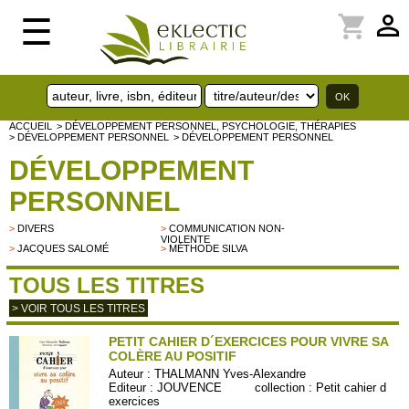
perm_identity
shopping_cart
☰
ACCUEIL
> DÉVELOPPEMENT PERSONNEL, PSYCHOLOGIE, THÉRAPIES
> DÉVELOPPEMENT PERSONNEL
> DÉVELOPPEMENT PERSONNEL
DÉVELOPPEMENT
PERSONNEL
>
DIVERS
>
COMMUNICATION NON-
VIOLENTE
>
JACQUES SALOMÉ
>
MÉTHODE SILVA
TOUS LES TITRES
> VOIR TOUS LES TITRES
PETIT CAHIER D´EXERCICES POUR VIVRE SA
COLÈRE AU POSITIF
Auteur :
THALMANN Yves-Alexandre
Editeur :
JOUVENCE
collection :
Petit cahier d
exercices