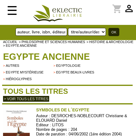
perm_identity
shopping_cart
☰
ACCUEIL
> PHILOSOPHIE ET SCIENCES HUMAINES
> HISTOIRE & ARCHEOLOGIE
> EGYPTE ANCIENNE
EGYPTE ANCIENNE
>
AUTRES
>
EGYPTOLOGIE
>
EGYPTE MYSTÉRIEUSE
>
EGYPTE BEAUX-LIVRES
>
HIÉROGLYPHES
TOUS LES TITRES
> VOIR TOUS LES TITRES
SYMBOLES DE L´EGYPTE
Auteur :
DESROCHES-NOBLECOURT Christiane &
ELOUARD Daniel
Editeur :
LITOS
Nombre de pages : 204
Date de parution : 04/06/2002 (1ére édition 2004)