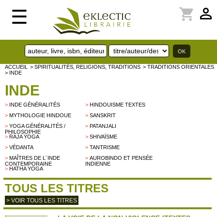
perm_identity
shopping_cart
☰
ACCUEIL
> SPIRITUALITÉS, RELIGIONS, TRADITIONS
> TRADITIONS ORIENTALES
> INDE
INDE
>
INDE GÉNÉRALITÉS
>
HINDOUISME TEXTES
>
MYTHOLOGIE HINDOUE
>
SANSKRIT
>
YOGA GÉNÉRALITÉS /
>
PATANJALI
PHILOSOPHIE
>
RAJA YOGA
>
SHIVAÏSME
>
VÉDANTA
>
TANTRISME
>
MAÎTRES DE L´INDE
>
AUROBINDO ET PENSÉE
CONTEMPORAINE
INDIENNE
>
HATHA YOGA
TOUS LES TITRES
> VOIR TOUS LES TITRES