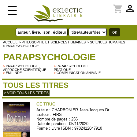
perm_identity
shopping_cart
☰
ACCUEIL
> PHILOSOPHIE ET SCIENCES HUMAINES
> SCIENCES HUMAINES
> PARAPSYCHOLOGIE
PARAPSYCHOLOGIE
>
PARAPSYCHOLOGIE,
>
PARAPSYCHOLOGIE
APPROCHE SCIENTIFIQUE
PRATIQUE
>
EMI - NDE
>
COMMUNICATION ANIMALE
TOUS LES TITRES
> VOIR TOUS LES TITRES
CE TRUC
Auteur :
CHARBONIER Jean-Jacques Dr
Editeur :
FIRST
Nombre de pages : 256
Date de parution : 05/11/2020
Forme : Livre ISBN : 9782412047910
FIRST106