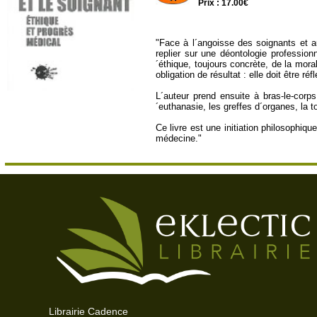
Prix : 17.00€
"Face à l´angoisse des soignants et 
replier sur une déontologie professio
´éthique, toujours concrète, de la mora
obligation de résultat : elle doit être réfl
L´auteur prend ensuite à bras-le-corp
´euthanasie, les greffes d´organes, la t
Ce livre est une initiation philosophiq
médecine."
Librairie Cadence