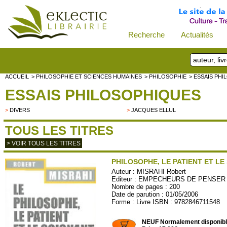
Recherche
Actualités
ACCUEIL
> PHILOSOPHIE ET SCIENCES HUMAINES
> PHILOSOPHIE
> ESSAIS PH
ESSAIS PHILOSOPHIQUES
>
DIVERS
>
JACQUES ELLUL
TOUS LES TITRES
> VOIR TOUS LES TITRES
PHILOSOPHE, LE PATIENT ET LE
Auteur :
MISRAHI Robert
Editeur :
EMPECHEURS DE PENSER E
Nombre de pages : 200
Date de parution : 01/05/2006
Forme : Livre ISBN : 9782846711548
EMPECH30
NEUF Normalement disponib