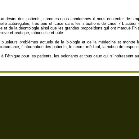
aux désirs des patients, sommes-nous condamnés à nous contenter de simpl
nnelle autorégulée, très peu efficace dans les situations de crise ? L´aut
le et de la déontologie ainsi que les grandes propositions qui ont marqué l´hi
exive et pratique, rationnelle et utile.
s plusieurs problèmes actuels de la biologie et de la médecine et montre
oxicomanie, l´information des patients, le secret médical, la notion de responsa
ue à l´éthique pour les patients, les soignants et tous ceux qui s´intéressen