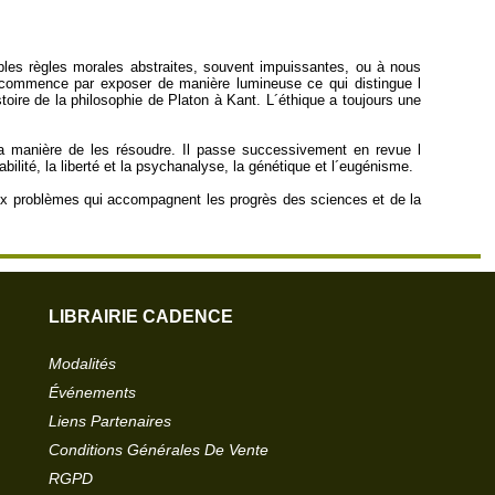
es règles morales abstraites, souvent impuissantes, ou à nous
eur commence par exposer de manière lumineuse ce qui distingue l
stoire de la philosophie de Platon à Kant. L´éthique a toujours une
 la manière de les résoudre. Il passe successivement en revue l
bilité, la liberté et la psychanalyse, la génétique et l´eugénisme.
t aux problèmes qui accompagnent les progrès des sciences et de la
LIBRAIRIE CADENCE
Modalités
Événements
Liens Partenaires
Conditions Générales De Vente
RGPD