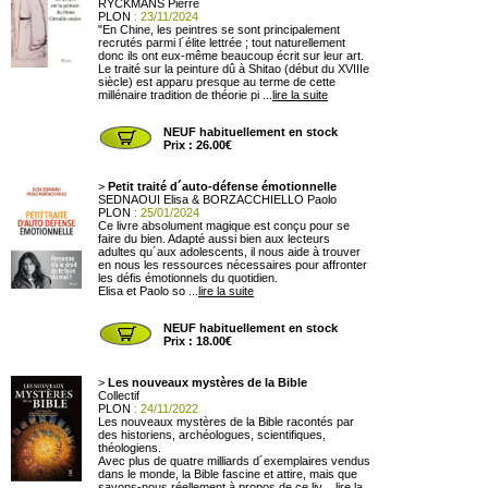
RYCKMANS Pierre
PLON
: 23/11/2024
"En Chine, les peintres se sont principalement
recrutés parmi l´élite lettrée ; tout naturellement
donc ils ont eux-même beaucoup écrit sur leur art.
Le traité sur la peinture dû à Shitao (début du XVIIIe
siècle) est apparu presque au terme de cette
millénaire tradition de théorie pi ...
lire la suite
NEUF habituellement en stock
Prix : 26.00€
>
Petit traité d´auto-défense émotionnelle
SEDNAOUI Elisa & BORZACCHIELLO Paolo
PLON
: 25/01/2024
Ce livre absolument magique est conçu pour se
faire du bien. Adapté aussi bien aux lecteurs
adultes qu´aux adolescents, il nous aide à trouver
en nous les ressources nécessaires pour affronter
les défis émotionnels du quotidien.
Elisa et Paolo so ...
lire la suite
NEUF habituellement en stock
Prix : 18.00€
>
Les nouveaux mystères de la Bible
Collectif
PLON
: 24/11/2022
Les nouveaux mystères de la Bible racontés par
des historiens, archéologues, scientifiques,
théologiens.
Avec plus de quatre milliards d´exemplaires vendus
dans le monde, la Bible fascine et attire, mais que
savons-nous réellement à propos de ce liv ...
lire la