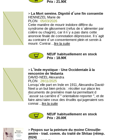
Prix : 21.90€
>
La Mort sereine. Dignité d´une fin consentie
HENNEZEL Marie de
PLON
: 05/03/2026
Cette manière de mourir indolore diffère du
syndrome de glissement (refus de s´alimenter par
colère ou chagrin), car il n´y a pas dans cette
anorexie finale de connotation dépressive. Il s´agit
au contraire d´un consentement plein et serein à
mourir. Contrai ...
lire la suite
NEUF habituellement en stock
Prix : 18.90€
>
L´Inde mystique - Une Occidentale à la
rencontre de Vedanta
DAVID-NEEL Alexandra
PLON
: 28/11/2025
Lorsqu´elle part en Inde en 1911, Alexandra David-
Neel a un but bien précis : récolter sur place les
documents de première main lui permettant d
´assoir sa carrière d´" orientaliste-reporter ", et de
faire ainsi taire ceux des érudits qui jugeraient ses
connai ...
lire la suite
NEUF habituellement en stock
Prix : 20.00€
>
Propos sur la peinture du moine Citrouille-
amère - trad. comm. du traité de Shitao (réimp.
2024)