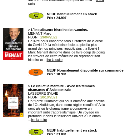
suite
NEUF habituellement en stock
Prix : 24.90€
>
L´inquiétante histoire des vaccins.
MENANT Marc
PLON
: 29/04/2022
Ce livre nous concerne tous ! Profitant de la crise
du Covid-19, la médecine foule au pied le plus
grand de nos principes républicains : la liberté !
Marc Menant démonte dans ce livre coup de poing
les travers de cette médecine en reprenant son
histoire et ...
lire la suite
NEUF Normalement disponible sur commande
Prix : 18.90€
>
Le ciel et la marmite - Avec les femmes
chamanes d´Asie centrale
LASSERRE SYLVIE
PLON
: 28/10/2021
Un "Terre Humaine" qui nous emmène aux confins
de l´Ouzbékistan, dans cette région reculée d´Asie
centrale où le chamanisme a conservé un
important substrat préislamique. Un voyage en
profondeur dans le fascinant univers d´un cham
...
lire la suite
NEUF habituellement en stock
Prix : 23.00€