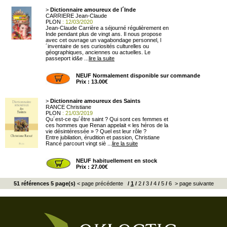
>
Dictionnaire amoureux de l´Inde
CARRIERE Jean-Claude
PLON
: 12/03/2020
Jean-Claude Carrière a séjourné régulièrement en
Inde pendant plus de vingt ans. Il nous propose
avec cet ouvrage un vagabondage personnel, l
´inventaire de ses curiosités culturelles ou
géographiques, anciennes ou actuelles. Le
passeport id&e ...
lire la suite
NEUF Normalement disponible sur commande
Prix : 13.00€
>
Dictionnaire amoureux des Saints
RANCE Christiane
PLON
: 21/03/2019
Qu´est-ce qu´être saint ? Qui sont ces femmes et
ces hommes que Renan appelait « les héros de la
vie désintéressée » ? Quel est leur rôle ?
Entre jubilation, érudition et passion, Christiane
Rancé parcourt vingt siè ...
lire la suite
NEUF habituellement en stock
Prix : 27.00€
51 références 5 page(s)
< page précédente
/
1
/
2
/
3
/
4
/
5
/
6
> page suivante