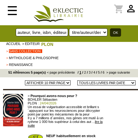
perm_identity
shopping_cart
☰
ACCUEIL
> EDITEUR
PLON
>
SANS COLLECTION
>
MYTHOLOGIE & PHILOSOPHIE
>
RENAISSANCE
51 références 5 page(s)
< page précédente
/
1
/
2
/
3
/
4
/
5
/
6
> page suivante
>
Pourquoi avons-nous peur ?
BOHLER Sébastien
PLON
: 24/04/2026
Un essai de vulgarisation accessible et brillant s
´appuyant sur les neurosciences pour décrypter
point par point les mécanismes de la peur
Il y a 7 millions d´années, nos gènes ont muté à un
rythme 1 000 fois supérieur à celui des aut ...
lire la
suite
NEUF habituellement en stock