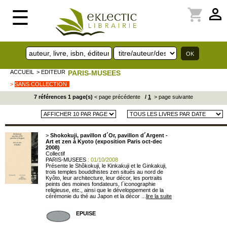
perm_identity
shopping_cart
☰
ACCUEIL
> EDITEUR
PARIS-MUSEES
>
SANS COLLECTION
7 références 1 page(s)
< page précédente
/
1
> page suivante
>
Shokokuji, pavillon d´Or, pavillon d´Argent -
Art et zen à Kyoto (exposition Paris oct-dec
2008)
Collectif
PARIS-MUSEES
: 01/10/2008
Présente le Shôkokuji, le Kinkakuji et le Ginkakuji,
trois temples bouddhistes zen situés au nord de
Kyôto, leur architecture, leur décor, les portraits
peints des moines fondateurs, l´iconographie
religieuse, etc., ainsi que le développement de la
cérémonie du thé au Japon et la décor ...
lire la suite
EPUISE