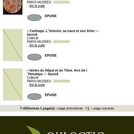
PARIS-MUSEES
: 01/09/2000
...
lire la suite
EPUISE
>
Carthage. L´histoire, sa trace et son écho ---
épuisé
Collectif
PARIS-MUSEES
: 00/00/0000
...
lire la suite
EPUISE
>
Idoles du Népal et du Tibet. Arts de l
´Himalaya --- épuisé
Collectif
PARIS-MUSEES
: 00/00/0000
...
lire la suite
EPUISE
7 références 1 page(s)
< page précédente
/
1
> page suivante