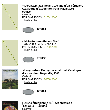
>
De Chavin aux Incas. 3000 ans d´art péruvien.
Catalogue d´exposition Petit Palais 2006 --
épuisé
Collectif
PARIS-MUSEES
: 01/04/2006
...
lire la suite
EPUISE
>
Mots du bouddhisme (Les)
TOULA-BREYSSE Jean-Luc
PARIS-MUSEES
: 01/09/2004
...
lire la suite
EPUISE
>
Labyrinthes. Du mythe au virtuel. Catalogue
d´exposition, Bagatelle, 2003
Collectif
PARIS-MUSEES
: 20/06/2003
...
lire la suite
EPUISE
>
Arche éthiopienne (L´). Art chrétien d
´Ethiopie --- épuisé
Collectif