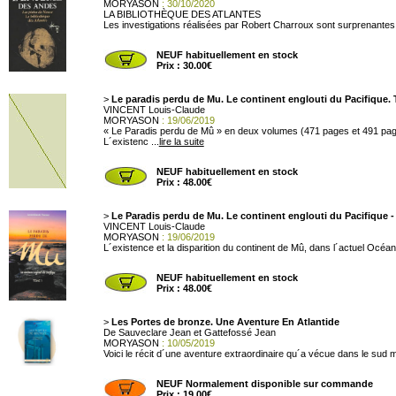
MORYASON
: 30/10/2020
LA BIBLIOTHÈQUE DES ATLANTES
Les investigations réalisées par Robert Charroux sont surprenantes. Che
NEUF habituellement en stock
Prix : 30.00€
>
Le paradis perdu de Mu. Le continent englouti du Pacifique.
VINCENT Louis-Claude
MORYASON
: 19/06/2019
« Le Paradis perdu de Mû » en deux volumes (471 pages et 491 pages
L´existenc ...
lire la suite
NEUF habituellement en stock
Prix : 48.00€
>
Le Paradis perdu de Mu. Le continent englouti du Pacifique 
VINCENT Louis-Claude
MORYASON
: 19/06/2019
L´existence et la disparition du continent de Mû, dans l´actuel Océan
NEUF habituellement en stock
Prix : 48.00€
>
Les Portes de bronze. Une Aventure En Atlantide
De Sauveclare Jean et Gattefossé Jean
MORYASON
: 10/05/2019
Voici le récit d´une aventure extraordinaire qu´a vécue dans le sud
NEUF Normalement disponible sur commande
Prix : 19.00€