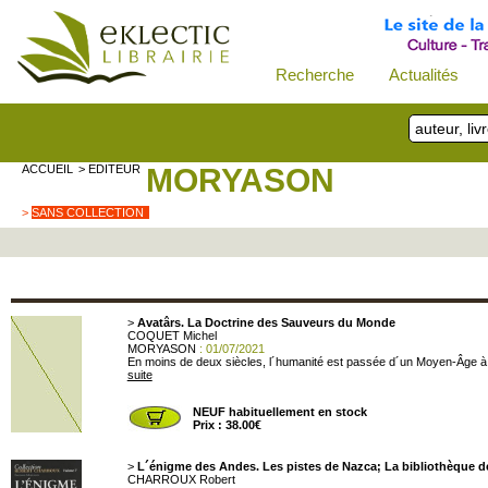
Recherche
Actualités
ACCUEIL
> EDITEUR
MORYASON
>
SANS COLLECTION
>
Avatârs. La Doctrine des Sauveurs du Monde
COQUET Michel
MORYASON
: 01/07/2021
En moins de deux siècles, l´humanité est passée d´un Moyen-Âge à l´
suite
NEUF habituellement en stock
Prix : 38.00€
>
L´énigme des Andes. Les pistes de Nazca; La bibliothèque de
CHARROUX Robert