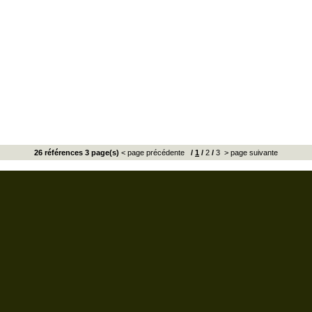
26 références 3 page(s)
< page précédente
/
1
/
2
/
3
> page suivante