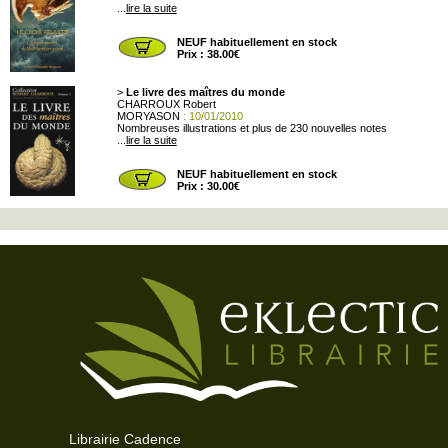
...
lire la suite
NEUF habituellement en stock
Prix : 38.00€
>
Le livre des maîtres du monde
CHARROUX Robert
MORYASON
: 10/01/2010
Nombreuses illustrations et plus de 230 nouvelles notes
...
lire la suite
NEUF habituellement en stock
Prix : 30.00€
Librairie Cadence