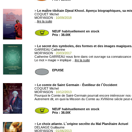
>
Le maître tibétain Djwal Khool. Aperçu biographiques, sa mi
COQUET Michel
MORYASON
: 10/09/2018
...
lire la suite
NEUF habituellement en stock
Prix : 38.00€
>
Le secret des symboles, des formes et des images magiques. 
GARREAU Catherine
MORYASON
: 20/03/2017
Catherine GARREAU nous livre dans cet ouvrage sa connaissance éte
Le mot » magie » implique ...
lire la suite
EPUISE
>
Le comte de Saint Germain - Éveilleur de l´Occident
COQUET Michel
MORYASON
: 10/12/2013
Pourquoi le Comte de Saint-Germain pourrait encore intéresser nos
Autrement dit, en quoi la Mission du Comte au XVIIIème siècle peut-e
NEUF habituellement en stock
Prix : 38.00€
>
Le choix atlante. L´origine secrète du Mal Planétaire Actuel
DELAAGE Guillaume
MORYASON
: 01/06/2013