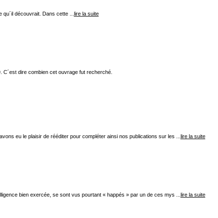
 qu´il découvrait. Dans cette ...
lire la suite
. C´est dire combien cet ouvrage fut recherché.
ns eu le plaisir de rééditer pour compléter ainsi nos publications sur les ...
lire la suite
elligence bien exercée, se sont vus pourtant « happés » par un de ces mys ...
lire la suite