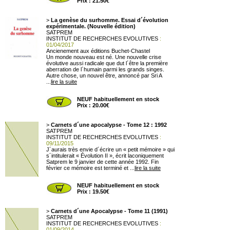
Prix : 21.50€
>
La genèse du surhomme. Essai d´évolution
expérimentale. (Nouvelle édition)
SATPREM
INSTITUT DE RECHERCHES EVOLUTIVES
:
01/04/2017
Ancienement aux éditions Buchet-Chastel
Un monde nouveau est né. Une nouvelle crise
évolutive aussi radicale que dut l´être la première
aberration de l´humain parmi les grands singes.
Autre chose, un nouvel être, annoncé par Sri A
...
lire la suite
NEUF habituellement en stock
Prix : 20.00€
>
Carnets d´une apocalypse - Tome 12 : 1992
SATPREM
INSTITUT DE RECHERCHES EVOLUTIVES
:
09/11/2015
J´aurais très envie d´écrire un « petit mémoire » qui
s´intitulerait « Évolution II », écrit laconiquement
Satprem le 9 janvier de cette année 1992. Fin
février ce mémoire est terminé et ...
lire la suite
NEUF habituellement en stock
Prix : 19.50€
>
Carnets d´une Apocalypse - Tome 11 (1991)
SATPREM
INSTITUT DE RECHERCHES EVOLUTIVES
:
01/09/2014