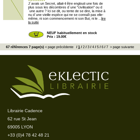
J´avais un Secret, allait-il être englouti une fois de
plus sous les décombres d´une "civilisation" ou d
´une autre ? Ici se dit, ou tente de se dire, la mise à
nu d´une vieille espèce qui ne se connaît pas elle-
même, ni son commencement ni son But, ni le ...
lire
la suite
NEUF habituellement en stock
Prix : 19.00€
67 références 7 page(s)
< page précédente
/
1
/
2
/
3
/
4
/
5
/
6
/
7
> page suivante
Librairie Cadence
62 rue St Jean
69005 LYON
+33 (0)4 78 42 48 21