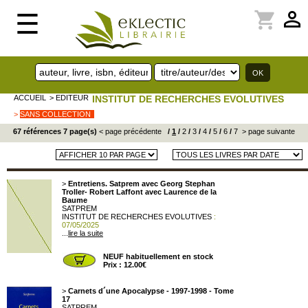
perm_identity
shopping_cart
☰
ACCUEIL
> EDITEUR
INSTITUT DE RECHERCHES EVOLUTIVES
>
SANS COLLECTION
67 références 7 page(s)
< page précédente
/
1
/
2
/
3
/
4
/
5
/
6
/
7
> page suivante
>
Entretiens. Satprem avec Georg Stephan
Troller- Robert Laffont avec Laurence de la
Baume
SATPREM
INSTITUT DE RECHERCHES EVOLUTIVES
:
07/05/2025
...
lire la suite
NEUF habituellement en stock
Prix : 12.00€
>
Carnets d´une Apocalypse - 1997-1998 - Tome
17
SATPREM