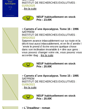
INSTITUT DE RECHERCHES EVOLUTIVES
:
01/05/2025
...
lire la suite
NEUF habituellement en stock
Prix : 23.00€
>
Carnets d´une Apocalypse. Tome 16 : 1996
SATPREM
INSTITUT DE RECHERCHES EVOLUTIVES
:
08/02/2022
Satprem avance inlassablement sur sa route et la
décrit tout aussi inlassablement, et en fin d´année l
´envie le prend d´écrire encore quelque chose
dans son inclination invariable à « dire aux gens :
vous pouvez changer votre vie, vous pouvez vous
accorder &ag ...
lire la suite
NEUF habituellement en stock
Prix : 20.00€
>
Carnets d´une Apocalypse. Tome 15 : 1995
SATPREM
INSTITUT DE RECHERCHES EVOLUTIVES
:
01/06/2021
...
lire la suite
NEUF habituellement en stock
Prix : 20.00€
>
L´Orpailleur - roman