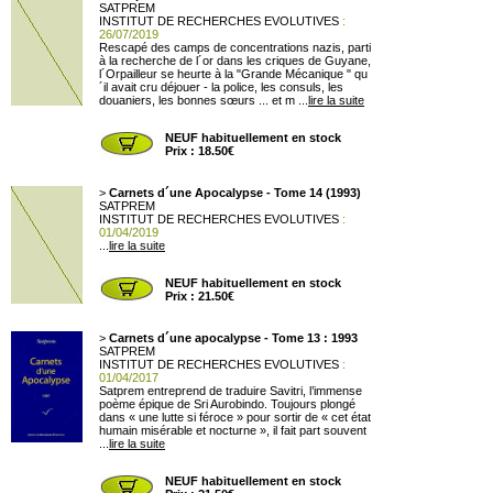
SATPREM
INSTITUT DE RECHERCHES EVOLUTIVES
:
26/07/2019
Rescapé des camps de concentrations nazis, parti
à la recherche de l´or dans les criques de Guyane,
l´Orpailleur se heurte à la "Grande Mécanique " qu
´il avait cru déjouer - la police, les consuls, les
douaniers, les bonnes sœurs ... et m ...
lire la suite
NEUF habituellement en stock
Prix : 18.50€
>
Carnets d´une Apocalypse - Tome 14 (1993)
SATPREM
INSTITUT DE RECHERCHES EVOLUTIVES
:
01/04/2019
...
lire la suite
NEUF habituellement en stock
Prix : 21.50€
>
Carnets d´une apocalypse - Tome 13 : 1993
SATPREM
INSTITUT DE RECHERCHES EVOLUTIVES
:
01/04/2017
Satprem entreprend de traduire Savitri, l’immense
poème épique de Sri Aurobindo. Toujours plongé
dans « une lutte si féroce » pour sortir de « cet état
humain misérable et nocturne », il fait part souvent
...
lire la suite
NEUF habituellement en stock