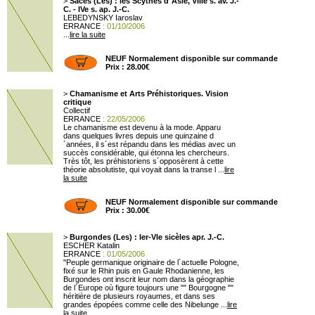
>
Saces (Les) : les Scythes d´Asie, VIIIe s. av. J.-
C. - IVe s. ap. J.-C.
LEBEDYNSKY Iaroslav
ERRANCE
: 01/10/2006
...
lire la suite
NEUF Normalement disponible sur commande
Prix : 28.00€
>
Chamanisme et Arts Préhistoriques. Vision
critique
Collectif
ERRANCE
: 22/05/2006
Le chamanisme est devenu à la mode. Apparu
dans quelques livres depuis une quinzaine d
´années, il s´est répandu dans les médias avec un
succès considérable, qui étonna les chercheurs.
Très tôt, les préhistoriens s´opposèrent à cette
théorie absolutiste, qui voyait dans la transe l ...
lire
la suite
NEUF Normalement disponible sur commande
Prix : 30.00€
>
Burgondes (Les) : Ier-VIe sicèles apr. J.-C.
ESCHER Katalin
ERRANCE
: 01/05/2006
"Peuple germanique originaire de l´actuelle Pologne,
fixé sur le Rhin puis en Gaule Rhodanienne, les
Burgondes ont inscrit leur nom dans la géographie
de l´Europe où figure toujours une "" Bourgogne ""
héritière de plusieurs royaumes, et dans ses
grandes épopées comme celle des Nibelunge ...
lire
la suite