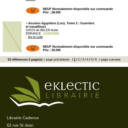
NEUF Normalement disponible sur commande
Prix : 28.00€
>
Anciens égyptiens (Les). Tome 2 : Guerriers
et travailleurs
GROS de BELER Aude
ERRANCE
: 01/04/2006
...
lire la suite
NEUF Normalement disponible sur commande
Prix : 30.00€
53 références 5 page(s)
< page précédente
/
1
/
2
/
3
/
4
/
5
/
6
> page suivante
Librairie Cadence
62 rue St Jean