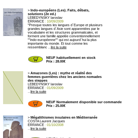
>
Indo-européens (Les). Faits, débats,
solutions (2e ed.)
LEBEDYNSKY Iaroslav
ERRANCE
: 10/09/2009
"Presque toutes les langues d´Europe et plusieurs
grandes langues d´Asie sont apparentées par le
vocabulaire et les structures grammaticales, et
forment une famille appelée conventionnellement
""indo-européenne"" qui est aujourd´hui la plus
importante du monde. Et tout comme les
ressemblanc ...
lire la suite
NEUF habituellement en stock
Prix : 28.00€
>
Amazones (Les) : mythe et réalité des
femmes guerrières chez les anciens nomades
des steppes
LEBEDYNSKY Iaroslav
ERRANCE
: 01/09/2009
...
lire la suite
NEUF Normalement disponible sur commande
Prix : 25.00€
>
Mégalithismes insulaires en Méditerranée
COSTA Laurent Jacques
ERRANCE
: 01/10/2008
...
lire la suite