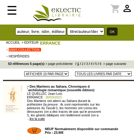
perm_identity
shopping_cart
☰
ACCUEIL
> EDITEUR
ERRANCE
>
SANS COLLECTION
>
HESPÉRIDES
53 références 5 page(s)
< page précédente
/
1
/
2
/
3
/
4
/
5
/
6
> page suivante
>
Des Martiens au Sahara. Chroniques d
´archéologie romantique (nouvelle édition)
LE QUELLEC Jean-Loïc
ERRANCE
: 30/03/2023
Des Martiens ont atterri au Sahara durant la
préhistoire (la preuve : ils sont représentés sur les
peintures du Tassili !), les hommes ont connu les
dinosaures (on a des traces de pas qui le prouvent
!), les géants bibliques ont réellement existé (on a
...
lire la suite
NEUF Normalement disponible sur commande
Prix : 23.90€