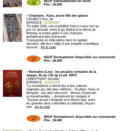
NEUF habituellement en stock
Prix : 25.00€
>
Chamane : Kyss, jeune fille des glaces
CRUBEZY Eric, dir.
ERRANCE
: 01/09/2007
"En juillet 2006, une expédition franco-russe met au
jour en Iakoutie, entre le lac Baïkal et le détroit de
Behring, la tombe gelée d´une chamane
parfaitement bien préservée.
Transportée en hélicoptère dans la capitale
Iakoutsk, elle fera l´objet d´une enquête scientifique
associa ...
lire la suite
NEUF Normalement disponible sur commande
Prix : 26.00€
>
Nomades (Les) : les peuples nomades de la
steppe, 9e av.-13e ap (n.ed. 2007)
LEBEDYNSKY Iaroslav
ERRANCE
: 01/02/2007
"Le nomadisme a donné lieu à des cultures
originales qui, dés plus célèbres - Scythes, Huns et
Mongols - aux plus obscures - Wusun, Ruanruan
ou Karakhanides -, dominèrent les steppes d
´Eurasie durant l´Antiquité et le Moyen Age, entre
les grandes aires culturelles occidentale, moyen-
orie ...
lire la suite
NEUF Normalement disponible sur commande
Prix : 30.00€