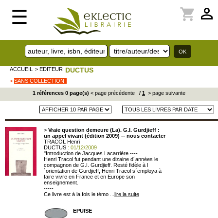
perm_identity
shopping_cart
☰
ACCUEIL
> EDITEUR
DUCTUS
>
SANS COLLECTION
1 références 0 page(s)
< page précédente
/
1
> page suivante
>
Vraie question demeure (La). G.I. Gurdjieff :
un appel vivant (édition 2009) -- nous contacter
TRACOL Henri
DUCTUS
: 01/12/2009
"Introduction de Jacques Lacarrière ----
Henri Tracol fut pendant une dizaine d´années le
compagnon de G.I. Gurdjieff. Resté fidèle à l
´orientation de Gurdjieff, Henri Tracol s´employa à
faire vivre en France et en Europe son
enseignement.
-----
Ce livre est à la fois le témo ...
lire la suite
EPUISE