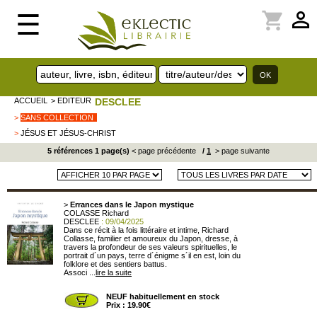
perm_identity
shopping_cart
☰
ACCUEIL
> EDITEUR
DESCLEE
>
SANS COLLECTION
>
JÉSUS ET JÉSUS-CHRIST
5 références 1 page(s)
< page précédente
/
1
> page suivante
>
Errances dans le Japon mystique
COLASSE Richard
DESCLEE
: 09/04/2025
Dans ce récit à la fois littéraire et intime, Richard
Collasse, familier et amoureux du Japon, dresse, à
travers la profondeur de ses valeurs spirituelles, le
portrait d´un pays, terre d´énigme s´il en est, loin du
folklore et des sentiers battus.
Associ ...
lire la suite
NEUF habituellement en stock
Prix : 19.90€