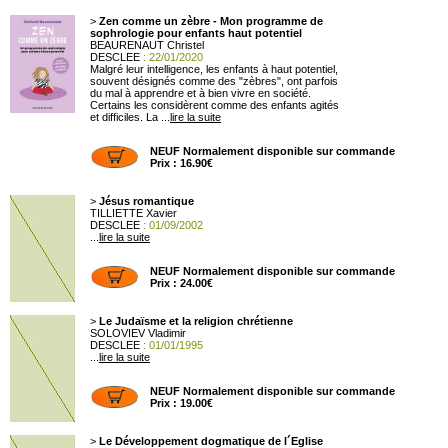
>
Zen comme un zèbre - Mon programme de
sophrologie pour enfants haut potentiel
BEAURENAUT Christel
DESCLEE
: 22/01/2020
Malgré leur intelligence, les enfants à haut potentiel,
souvent désignés comme des "zèbres", ont parfois
du mal à apprendre et à bien vivre en société.
Certains les considèrent comme des enfants agités
et difficiles. La ...
lire la suite
NEUF Normalement disponible sur commande
Prix : 16.90€
>
Jésus romantique
TILLIETTE Xavier
DESCLEE
: 01/09/2002
...
lire la suite
NEUF Normalement disponible sur commande
Prix : 24.00€
>
Le Judaïsme et la religion chrétienne
SOLOVIEV Vladimir
DESCLEE
: 01/01/1995
...
lire la suite
NEUF Normalement disponible sur commande
Prix : 19.00€
>
Le Développement dogmatique de l´Eglise