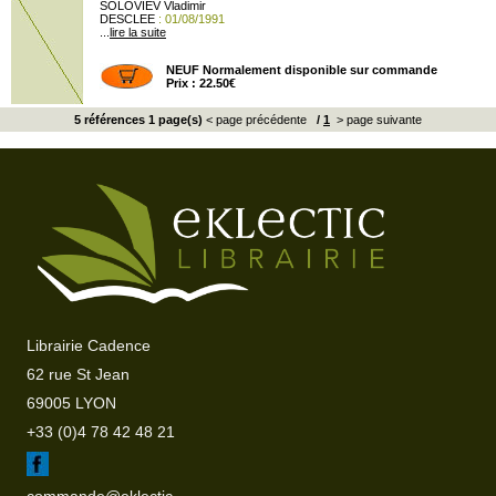
SOLOVIEV Vladimir
DESCLEE
: 01/08/1991
...
lire la suite
NEUF Normalement disponible sur commande
Prix : 22.50€
5 références 1 page(s)
< page précédente
/
1
> page suivante
Librairie Cadence
62 rue St Jean
69005 LYON
+33 (0)4 78 42 48 21