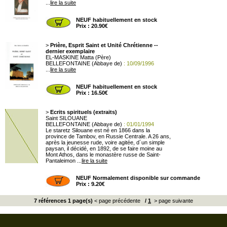
...
lire la suite
NEUF habituellement en stock
Prix : 20.90€
>
Prière, Esprit Saint et Unité Chrétienne --
dernier exemplaire
EL-MASKINE Matta (Père)
BELLEFONTAINE (Abbaye de)
: 10/09/1996
...
lire la suite
NEUF habituellement en stock
Prix : 16.50€
>
Ecrits spirituels (extraits)
Saint SILOUANE
BELLEFONTAINE (Abbaye de)
: 01/01/1994
Le staretz Silouane est né en 1866 dans la
province de Tambov, en Russie Centrale. A 26 ans,
après la jeunesse rude, voire agitée, d´un simple
paysan, il décidé, en 1892, de se faire moine au
Mont Athos, dans le monastère russe de Saint-
Pantaleimon ...
lire la suite
NEUF Normalement disponible sur commande
Prix : 9.20€
7 références 1 page(s)
< page précédente
/
1
> page suivante