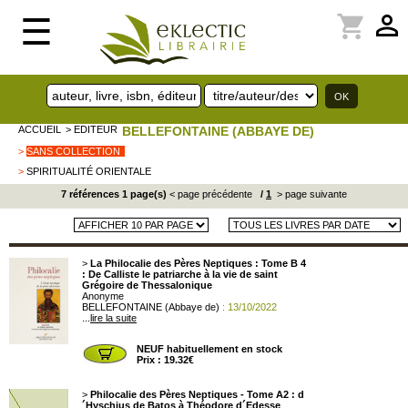
perm_identity
shopping_cart
☰
ACCUEIL
> EDITEUR
BELLEFONTAINE (ABBAYE DE)
>
SANS COLLECTION
>
SPIRITUALITÉ ORIENTALE
7 références 1 page(s)
< page précédente
/
1
> page suivante
>
La Philocalie des Pères Neptiques : Tome B 4
: De Calliste le patriarche à la vie de saint
Grégoire de Thessalonique
Anonyme
BELLEFONTAINE (Abbaye de)
: 13/10/2022
...
lire la suite
NEUF habituellement en stock
Prix : 19.32€
>
Philocalie des Pères Neptiques - Tome A2 : d
´Hyschius de Batos à Théodore d´Edesse