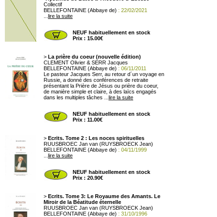
Collectif
BELLEFONTAINE (Abbaye de)
: 22/02/2021
...
lire la suite
NEUF habituellement en stock
Prix : 15.00€
>
La prière du coeur (nouvelle édition)
CLEMENT Olivier & SERR Jacques
BELLEFONTAINE (Abbaye de)
: 06/11/2011
Le pasteur Jacques Serr, au retour d´un voyage en
Russie, a donné des conférences de retraite
présentant la Prière de Jésus ou prière du coeur,
de manière simple et claire, à des laïcs engagés
dans les multiples tâches ...
lire la suite
NEUF habituellement en stock
Prix : 11.00€
>
Ecrits. Tome 2 : Les noces spirituelles
RUUSBROEC Jan van (RUYSBROECK Jean)
BELLEFONTAINE (Abbaye de)
: 04/11/1999
...
lire la suite
NEUF habituellement en stock
Prix : 20.90€
>
Ecrits. Tome 3: Le Royaume des Amants. Le
Miroir de la Béatitude éternelle
RUUSBROEC Jan van (RUYSBROECK Jean)
BELLEFONTAINE (Abbaye de)
: 31/10/1996