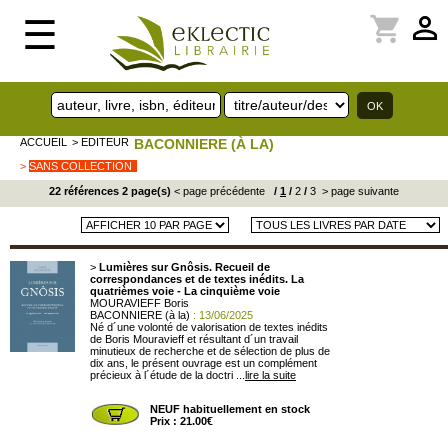
perm_identity
shopping_cart
☰
ACCUEIL
> EDITEUR
BACONNIERE (À LA)
>
SANS COLLECTION
22 références 2 page(s)
< page précédente
/
1
/
2
/
3
> page suivante
>
Lumières sur Gnôsis. Recueil de
correspondances et de textes inédits. La
quatrièmes voie - La cinquième voie
MOURAVIEFF Boris
BACONNIERE (à la)
: 13/06/2025
Né d´une volonté de valorisation de textes inédits
de Boris Mouravieff et résultant d´un travail
minutieux de recherche et de sélection de plus de
dix ans, le présent ouvrage est un complément
précieux à l´étude de la doctri ...
lire la suite
NEUF habituellement en stock
Prix : 21.00€