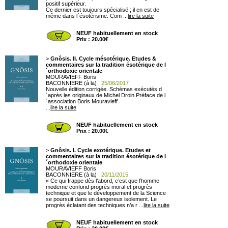
positif supérieur.
Ce dernier est toujours spécialisé ; il en est de
même dans l´ésotérisme. Com ...
lire la suite
NEUF habituellement en stock
Prix : 20.00€
>
Gnôsis. II. Cycle mésotérique. Etudes &
commentaires sur la tradition ésotérique de l
´orthodoxie orientale
MOURAVIEFF Boris
BACONNIERE (à la)
: 25/06/2017
Nouvelle édition corrigée. Schémas exécutés d
´après les originaux de Michel Droin.Préface de l
´association Boris Mouravieff
...
lire la suite
NEUF habituellement en stock
Prix : 20.00€
>
Gnôsis. I. Cycle exotérique. Etudes et
commentaires sur la tradition ésotérique de l
´orthodoxie orientale
MOURAVIEFF Boris
BACONNIERE (à la)
: 20/11/2015
« Ce qui frappe dès l’abord, c’est que l’homme
moderne confond progrès moral et progrès
technique et que le développement de la Science
se poursuit dans un dangereux isolement. Le
progrès éclatant des techniques n’a r ...
lire la suite
NEUF habituellement en stock