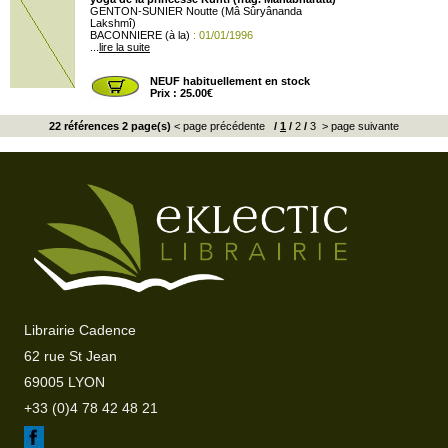
GENTON-SUNIER Noutte (Mâ Sûryânanda
Lakshmî)
BACONNIERE (à la)
: 01/01/1996
...
lire la suite
NEUF habituellement en stock
Prix : 25.00€
22 références 2 page(s)
< page précédente
/
1
/
2
/
3
> page suivante
Librairie Cadence
62 rue St Jean
69005 LYON
+33 (0)4 78 42 48 21