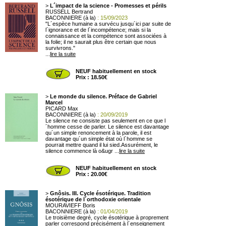
>
L´impact de la science - Promesses et périls
RUSSELL Bertrand
BACONNIERE (à la)
: 15/09/2023
"L´espèce humaine a survécu jusqu´ici par suite de
l´ignorance et de l´incompétence; mais si la
connaissance et la compétence sont associées à
la folie; il ne saurait plus être certain que nous
survivrons."
...
lire la suite
NEUF habituellement en stock
Prix : 18.50€
>
Le monde du silence. Préface de Gabriel
Marcel
PICARD Max
BACONNIERE (à la)
: 20/09/2019
Le silence ne consiste pas seulement en ce que l
´homme cesse de parler. Le silence est davantage
qu´un simple renoncement à la parole, il est
davantage qu´un simple état où l´homme se
pourrait mettre quand il lui sied.Assurément, le
silence commence là o&ugr ...
lire la suite
NEUF habituellement en stock
Prix : 20.00€
>
Gnôsis. III. Cycle ésotérique. Tradition
ésotérique de l´orthodoxie orientale
MOURAVIEFF Boris
BACONNIERE (à la)
: 01/04/2019
Le troisième degré, cycle ésotérique à proprement
parler correspond précisément à l´enseignement