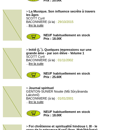
Prix : 20.00€
>
La Musique. Son influence secrète à travers
les âges
SCOTT Cyril
BACONNIERE (à la)
: 29/10/2015
...
lire la suite
NEUF habituellement en stock
Prix : 18.00€
>
Initié (L´). Quelques impressions sur une
grande âme - par son élève - Volume 1
SCOTT Cyril
BACONNIERE (à la)
: 01/11/2002
...
lire la suite
NEUF habituellement en stock
Prix : 25.60€
>
Journal spirituel
GENTON-SUNIER Noutte (Mâ Sûryânanda
Lakshmî)
BACONNIERE (à la)
: 01/01/2001
...
lire la suite
NEUF habituellement en stock
Prix : 18.00€
>
Foi chrétienne et spiritualité hindoue t. III - le
yoga de la princesse Kuntî (frag. Mahâbhârata)