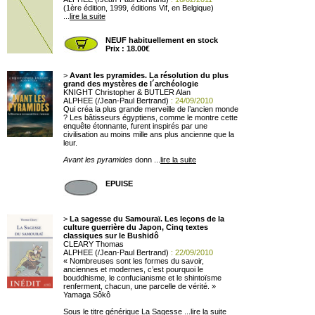
(1ère édition, 1999, éditions Vif, en Belgique)
...
lire la suite
NEUF habituellement en stock
Prix : 18.00€
>
Avant les pyramides. La résolution du plus
grand des mystères de l´archéologie
KNIGHT Christopher & BUTLER Alan
ALPHEE (/Jean-Paul Bertrand)
: 24/09/2010
Qui créa la plus grande merveille de l’ancien monde
? Les bâtisseurs égyptiens, comme le montre cette
enquête étonnante, furent inspirés par une
civilisation au moins mille ans plus ancienne que la
leur.
Avant les pyramides
donn ...
lire la suite
EPUISE
>
La sagesse du Samouraï. Les leçons de la
culture guerrière du Japon, Cinq textes
classiques sur le Bushidô
CLEARY Thomas
ALPHEE (/Jean-Paul Bertrand)
: 22/09/2010
« Nombreuses sont les formes du savoir,
anciennes et modernes, c’est pourquoi le
bouddhisme, le confucianisme et le shintoïsme
renferment, chacun, une parcelle de vérité. »
Yamaga Sôkô
Sous le titre générique La Sagesse ...
lire la suite