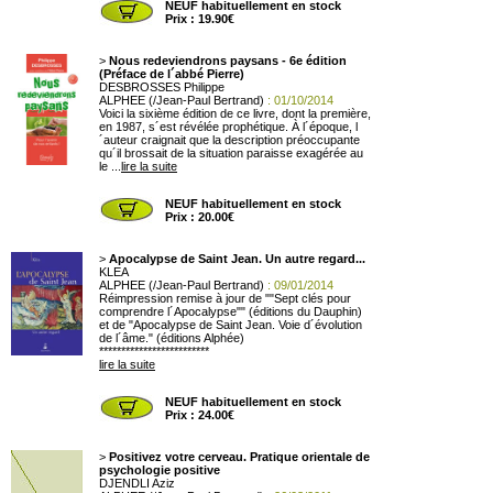
NEUF habituellement en stock
Prix : 19.90€
>
Nous redeviendrons paysans - 6e édition
(Préface de l´abbé Pierre)
DESBROSSES Philippe
ALPHEE (/Jean-Paul Bertrand)
: 01/10/2014
Voici la sixième édition de ce livre, dont la première,
en 1987, s´est révélée prophétique. À l´époque, l
´auteur craignait que la description préoccupante
qu´il brossait de la situation paraisse exagérée au
le ...
lire la suite
NEUF habituellement en stock
Prix : 20.00€
>
Apocalypse de Saint Jean. Un autre regard...
KLEA
ALPHEE (/Jean-Paul Bertrand)
: 09/01/2014
Réimpression remise à jour de ""Sept clés pour
comprendre l´Apocalypse"" (éditions du Dauphin)
et de "Apocalypse de Saint Jean. Voie d´évolution
de l´âme." (éditions Alphée)
*************************
lire la suite
NEUF habituellement en stock
Prix : 24.00€
>
Positivez votre cerveau. Pratique orientale de
psychologie positive
DJENDLI Aziz