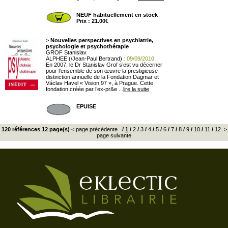
NEUF habituellement en stock
Prix : 21.00€
>
Nouvelles perspectives en psychiatrie,
psychologie et psychothérapie
GROF Stanislav
ALPHEE (/Jean-Paul Bertrand)
: 09/09/2010
En 2007, le Dr Stanislav Grof s’est vu décerner
pour l’ensemble de son œuvre la prestigieuse
distinction annuelle de la Fondation Dagmar et
Václav Havel « Vision 97 », à Prague. Cette
fondation créée par l’ex-pr&e ...
lire la suite
EPUISE
120 références 12 page(s)
< page précédente
/
1
/
2
/
3
/
4
/
5
/
6
/
7
/
8
/
9
/
10
/
11
/
12
>
page suivante