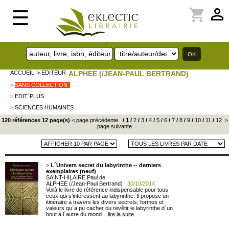
perm_identity
shopping_cart
☰
ACCUEIL
> EDITEUR
ALPHEE (/JEAN-PAUL BERTRAND)
>
SANS COLLECTION
>
EDIT´PLUS
>
SCIENCES HUMAINES
120 références 12 page(s)
< page précédente
/
1
/
2
/
3
/
4
/
5
/
6
/
7
/
8
/
9
/
10
/
11
/
12
>
page suivante
>
L´Univers secret du labyrinthe -- derniers
exemplaires (neuf)
SAINT-HILAIRE Paul de
ALPHEE (/Jean-Paul Bertrand)
: 30/10/2014
Voilà le livre de référence indispensable pour tous
ceux qui s’intéressent au labyrinthe. Il propose un
itinéraire à travers les divers secrets, formes et
valeurs qu´a pu cacher ou revêtir le labyrinthe d´un
bout à l´autre du mond ...
lire la suite