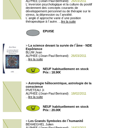
ALPHEE (/Jean-Paul Bertrand)
: 26/03/2011
L´inversion psychologique et la culture du positif
deviennent des concepts courants de
développement personnel ou de thérapie sur le
stress, la dépression ou l´anxiété.
L´angle d´approche varie d´une position
thérapeutique à l´autre. ...
lire la suite
EPUISE
>
La science devant la survie de l´âme - NDE
Expérience
BLUM Jean
ALPHEE (/Jean-Paul Bertrand)
: 26/03/2011
...
lire la suite
NEUF habituellement en stock
Prix : 18.90€
>
Astrologie héliocentrique, astrologie de la
conscience
PIVETEAU Ji
ALPHEE (/Jean-Paul Bertrand)
: 18/02/2011
...
lire la suite
NEUF habituellement en stock
Prix : 20.00€
>
Les Grands Symboles de l´humanité
BEHAEGHEL Julien
ALPHEE (/Jean-Paul Bertrand)
: 16/02/2011