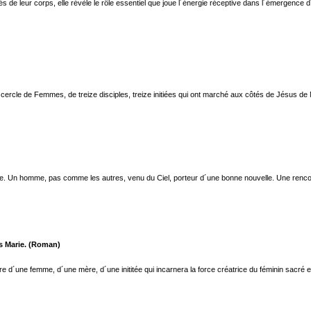
és de leur corps, elle révèle le rôle essentiel que joue l´énergie réceptive dans l´émergenc
rcle de Femmes, de treize disciples, treize initiées qui ont marché aux côtés de Jésus de Na
erre. Un homme, pas comme les autres, venu du Ciel, porteur d´une bonne nouvelle. Une renco
is Marie. (Roman)
ire d´une femme, d´une mère, d´une inititée qui incarnera la force créatrice du féminin sacré