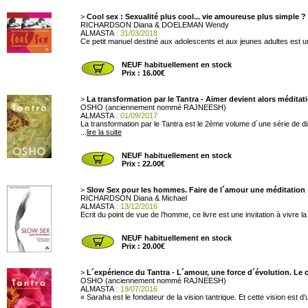
>
Cool sex : Sexualité plus cool... vie amoureuse plus simple ?
RICHARDSON Diana & DOELEMAN Wendy
ALMASTA
: 31/03/2018
Ce petit manuel destiné aux adolescents et aux jeunes adultes est une 
NEUF habituellement en stock
Prix : 16.00€
>
La transformation par le Tantra - Aimer devient alors méditat
OSHO (anciennement nommé RAJNEESH)
ALMASTA
: 01/09/2017
La transformation par le Tantra est le 2ème volume d´une série de 
...
lire la suite
NEUF habituellement en stock
Prix : 22.00€
>
Slow Sex pour les hommes. Faire de l´amour une méditation
RICHARDSON Diana & Michael
ALMASTA
: 13/12/2016
Ecrit du point de vue de l’homme, ce livre est une invitation à vivre 
NEUF habituellement en stock
Prix : 20.00€
>
L´expérience du Tantra - L´amour, une force d´évolution. Le
OSHO (anciennement nommé RAJNEESH)
ALMASTA
: 19/07/2016
« Saraha est le fondateur de la vision tantrique. Et cette vision es