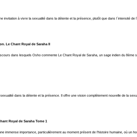
invitation à vivre la sexualité dans la détente et la présence, plutôt que dans l´intensité de l
ion. Le Chant Royal de Saraha II
discours dans lesquels Osho commente Le Chant Royal de Saraha, un sage indien du 8ème siècl
la sexualité dans la détente et la présence. Il offre une vision complètement nouvelle de la se
 chant Royal de Saraha Tome 1
t d’une immense importance, particulièrement au moment présent de l’histoire humaine, où un 