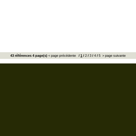
43 références 4 page(s)
< page précédente
/
1
/
2
/
3
/
4
/
5
> page suivante