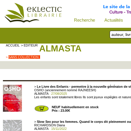
Recherche
Actualités
ACCUEIL
> EDITEUR
ALMASTA
>
SANS COLLECTION
>
Le Livre des Enfants - permettre à la nouvelle généraion de vi
OSHO (anciennement nommé RAJNEESH)
ALMASTA
: 27/08/2025
Les enfants sont totalement libres Ils sont joyeux espiègles et nature
NEUF habituellement en stock
Prix : 23.00€
>
Slow Sex pour les femmes. Quand le corps dit pleinement ou
RICHARDSON Diana
ALMASTA
: 15/11/2022