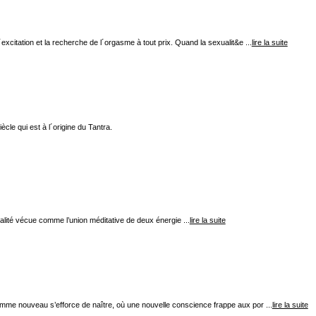
´excitation et la recherche de l´orgasme à tout prix. Quand la sexualit&e ...
lire la suite
e qui est à l´origine du Tantra.
xualité vécue comme l’union méditative de deux énergie ...
lire la suite
homme nouveau s’efforce de naître, où une nouvelle conscience frappe aux por ...
lire la suite