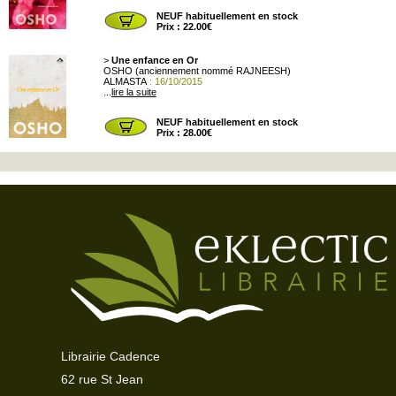
NEUF habituellement en stock
Prix : 22.00€
>
Une enfance en Or
OSHO (anciennement nommé RAJNEESH)
ALMASTA
: 16/10/2015
...
lire la suite
NEUF habituellement en stock
Prix : 28.00€
Librairie Cadence
62 rue St Jean