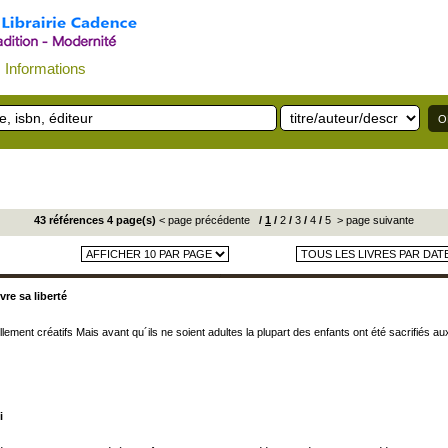
Informations
43 références 4 page(s)
< page précédente
/
1
/
2
/
3
/
4
/
5
> page suivante
vre sa liberté
llement créatifs Mais avant qu´ils ne soient adultes la plupart des enfants ont été sacrifiés au
i