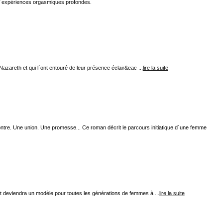
e d´expériences orgasmiques profondes.
zareth et qui l´ont entouré de leur présence éclair&eac ...
lire la suite
ntre. Une union. Une promesse... Ce roman décrit le parcours initiatique d´une femme
 et deviendra un modèle pour toutes les générations de femmes à ...
lire la suite