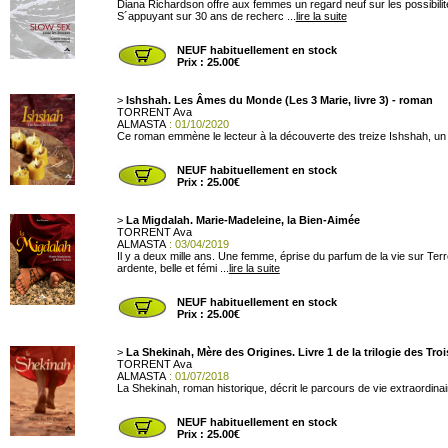
Diana Richardson offre aux femmes un regard neuf sur les possibilit
S´appuyant sur 30 ans de recherc ...
lire la suite
NEUF habituellement en stock
Prix : 25.00€
>
Ishshah. Les Âmes du Monde (Les 3 Marie, livre 3) - roman
TORRENT Ava
ALMASTA
: 01/10/2020
Ce roman emmène le lecteur à la découverte des treize Ishshah, un ce
NEUF habituellement en stock
Prix : 25.00€
>
La Migdalah. Marie-Madeleine, la Bien-Aimée
TORRENT Ava
ALMASTA
: 03/04/2019
Il y a deux mille ans. Une femme, éprise du parfum de la vie sur T
ardente, belle et fémi ...
lire la suite
NEUF habituellement en stock
Prix : 25.00€
>
La Shekinah, Mère des Origines. Livre 1 de la trilogie des Tro
TORRENT Ava
ALMASTA
: 01/07/2018
La Shekinah, roman historique, décrit le parcours de vie extraordina
NEUF habituellement en stock
Prix : 25.00€