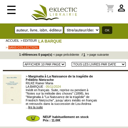
perm_identity
shopping_cart
☰
ACCUEIL
> EDITEUR
LA BARQUE
>
SANS COLLECTION
1 références 0 page(s)
< page précédente
/
1
> page suivante
>
Marginalia à La Naissance de la tragédie de
Frédéric Nietzsche
RILKE Rainer Maria
LA BARQUE
: 05/11/2024
Inédit en français. Suite, reprise ou pendant à
"Notes sur la mélodie des choses" (1898), les
"Marginalia à "La Naissance de la tragédie" de
Friedrich Nietzsche", jusqu´alors inédits en français
et retrouvés dans la succession de Lou Andrea
...
lire la suite
NEUF habituellement en stock
Prix : 11.00€